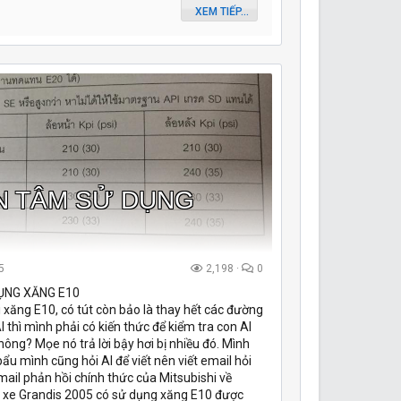
XEM TIẾP...
N TÂM SỬ DỤNG
5
2,198
0
ỤNG XĂNG E10
i xăng E10, có tút còn bảo là thay hết các đường
AI thì mình phải có kiến thức để kiểm tra con AI
 không? Mọe nó trả lời bậy hơi bị nhiều đó. Mình
i bẩu mình cũng hỏi AI để viết nên viết email hỏi
mail phản hồi chính thức của Mitsubishi về
ề xe Grandis 2005 có sử dụng xăng E10 được