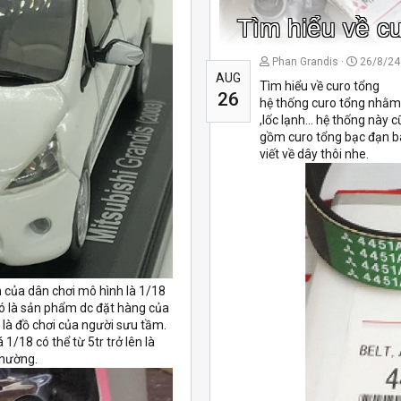
Tìm hiểu về c
Phan Grandis
26/8/24
AUG
Tìm hiểu về curo tổng
26
hệ thống curo tổng nhằm
,lốc lạnh... hệ thống này 
gồm curo tổng bạc đạn bá
viết về dây thôi nhe.
uẩn của dân chơi mô hình là 1/18
ó là sản phẩm dc đặt hàng của
là đồ chơi của người sưu tầm.
1/18 có thể từ 5tr trở lên là
thường.