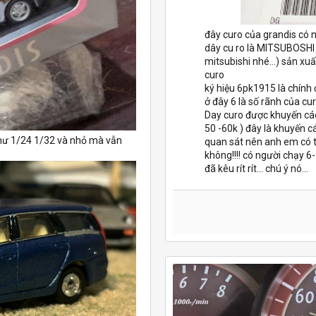
đây curo của grandis có
dây cu ro là MITSUBOSHI (
mitsubishi nhé...) sản x
curo
ký hiệu 6pk1915 là chính
ở đây 6 là số rãnh của c
Day curo được khuyến cáo 
50 -60k ) đây là khuyến cá
ệ như 1/24 1/32 và nhỏ mà vẫn
quan sát nên anh em có t
không!!!! có người chạy 
đã kêu rít rít... chú ý nó...