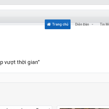
Trang chủ
Diễn Đàn
Tin M
p vượt thời gian"