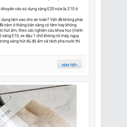
 khuyến cáo sử dụng xăng E20 nửa là, E10 ở
ử dụng làm sao cho an toàn? Vấn đề không phải
 đề nằm ở thằng bán xăng có tâm hay không.
ớc hút ẩm, theo các nghiên cứu khoa học (mình
e đổ xăng E10, xe đậu 1 chổ không nổ máy, nguy
trong xăng hút đủ độ ẩm và tách pha nước thì
XEM TIẾP...