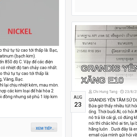
 thứ tự từ cao tới thấp là: Bạc,
latinum (bạch kim).
ến 850 độ C. Vậy để các điện
GRANDIS YÊ
o có nhiệt độ tan chảy cao nhất.
 thứ tự tự cao tới thấp là:
XĂNG E10
g, Vàng, Bạc.
 thì lại chịu nhiệt kém, mau mòn.
hợp các kim loại để hài hòa 2
Chi Hung Tang
23/8/2
lõi đồng nhưng sẽ phủ 1 lớp kim
AUG
GRANDIS YÊN TÂM SỬ D
23
Bửa giờ thấy nhiều tút hỏ
ống. Thời buổi AI, có hỏi 
nó trả lời cái gì, có đúng
nói thì chắc khó ai tin, lạ
XEM TIẾP...
hãng luôn
. Dưới đây là e
email của mình gửi hỏi v