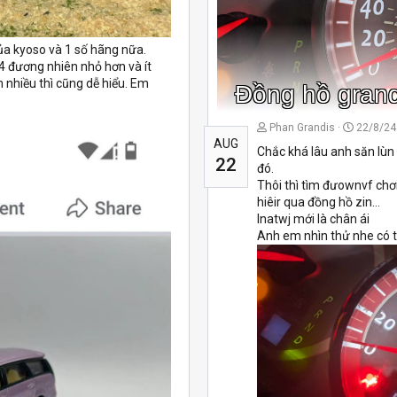
của kyoso và 1 số hãng nữa.
4 đương nhiên nhỏ hơn và ít
 nhiều thì cũng dễ hiểu. Em
Đồng hồ grand
Phan Grandis
22/8/24
AUG
Chắc khá lâu anh săn lùn 
22
đó.
Thôi thì tìm đưownvf ch
hiêir qua đồng hồ zin...
Inatwj mới là chân ái
Anh em nhìn thử nhe có t