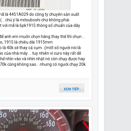
 mã là 4451A029 do công ty chuyên sản xuất
... chú ý là mitsuboshi chứ không phải
uất với mã là 6pk1915 thông số chuẩn của dây
 để anh em muốn chọn hàng thay thế thì chọn ...
uro, 1915 là chiêu dài 1915mm
là 40k sẽ thay cả cụm...(mốt số người nói là
o của nhà máy ... tuy nhiên vì curo này rất dễ
hể nhìn vào và nhìn nhật nó còn chạy được hay
6-70k cũng không sao... nhưng có người chạy 20k
XEM TIẾP...