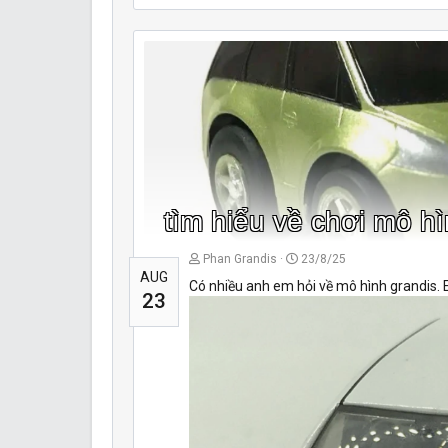
tìm hiểu về chơi mô h
Phan Grandis
23/8/25
AUG
Có nhiều anh em hỏi về mô hình grandis. E
23