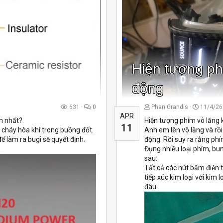
Hiện tượng ph
động
631
0
Phan Grandis
11/4/26
APR
ền nhất?
Hiện tượng phím vô lăng 
11
t cháy hòa khí trong buồng đốt.
Anh em lên vô lăng và rồi
để làm ra bugi sẽ quyết định.
động. Rồi suy ra rằng phí
Đụng nhiều loại phím, bun
sau:
Tất cả các nút bấm điện t
tiếp xúc kim loại với kim 
đâu.