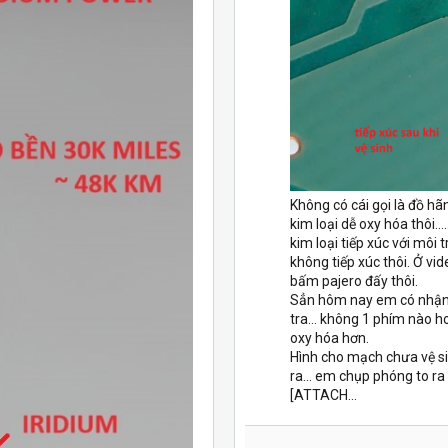
Không có cái gọi là đồ hã
kim loại dễ oxy hóa thôi....
kim loại tiếp xúc với môi 
không tiếp xúc thôi. Ở vi
bấm pajero đấy thôi.
Sẳn hôm nay em có nhận
tra... không 1 phím nào 
oxy hóa hơn.
Hình cho mạch chưa vệ si
ra... em chụp phóng to ra 
[ATTACH...