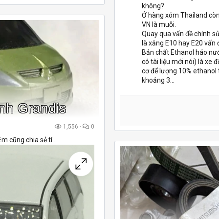
không?
Ở hàng xóm Thailand còn
VN là muỗi.
Quay qua vấn đề chính s
là xăng E10 hay E20 vấn
Bản chất Ethanol háo nư
có tài liệu mới nói) là x
cơ để lượng 10% ethanol 
khoảng 3...
ình Grandis
1,556
0
m cũng chia sẻ tí .