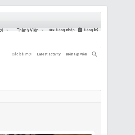
ới
Thành Viên
Đăng nhập
Đăng ký
Các bài mới
Latest activity
Biên tập viên