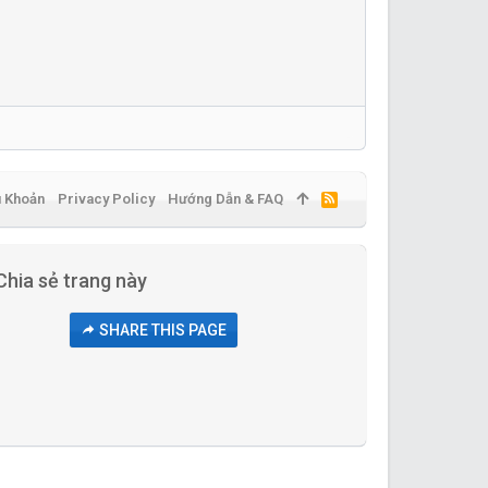
u Khoản
Privacy Policy
Hướng Dẫn & FAQ
R
S
S
Chia sẻ trang này
SHARE THIS PAGE