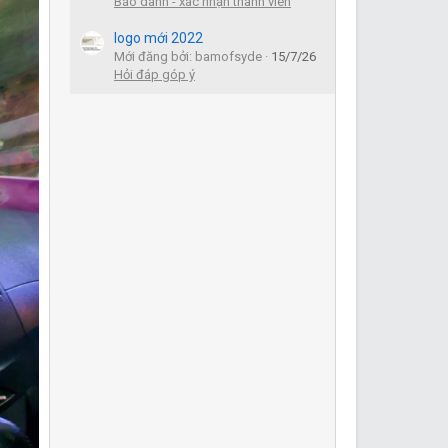
Báo danh - xác nhận thành viên
logo mới 2022
Mới đăng bởi: bamofsyde
15/7/26
Hỏi đáp góp ý