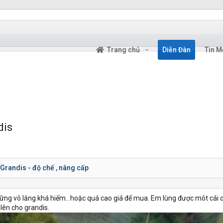
Trang chủ
Diễn Đàn
Tin M
dis
Grandis - độ chế , nâng cấp
ững vô lăng khá hiếm.. hoặc quá cao giá để mua. Em lùng được môt cái 
 lên cho grandis.