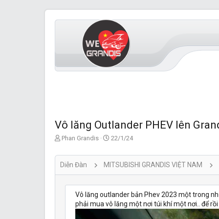
Vô lăng Outlander PHEV lên Gran
T
S
Phan Grandis
22/1/24
ạ
t
o
a
b
r
Diễn Đàn
MITSUBISHI GRANDIS VIỆT NAM
ở
t
i
d
a
Vô lăng outlander bản Phev 2023 một trong nh
t
phải mua vô lăng một nơi túi khí một nơi.. để rồi
e