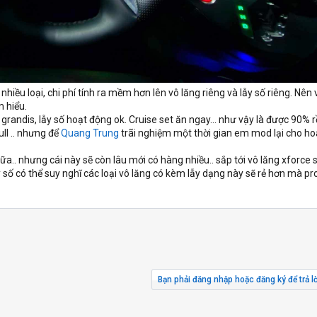
nhiều loại, chi phí tính ra mềm hơn lên vô lăng riêng và lẫy số riêng. Nên v
m hiểu.
randis, lẫy số hoạt động ok. Cruise set ăn ngay… như vậy là được 90% r
ull .. nhưng để
Quang Trung
trãi nghiệm một thời gian em mod lại cho h
ữa.. nhưng cái này sẽ còn lâu mới có hàng nhiều.. sắp tới vô lăng xforce 
 số có thể suy nghĩ các loại vô lăng có kèm lẫy dạng này sẽ rẻ hơn mà pr
Bạn phải đăng nhập hoặc đăng ký để trả lờ