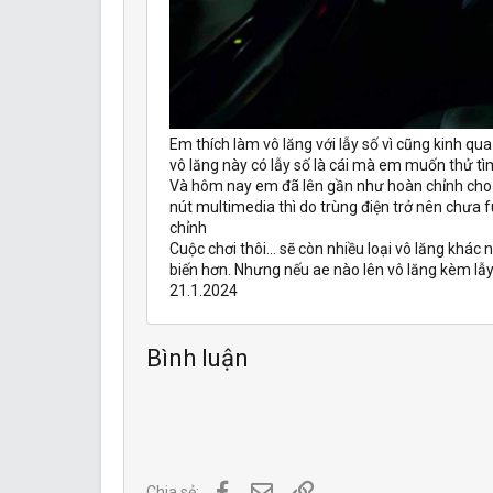
Em thích làm vô lăng với lẫy số vì cũng kinh qua 
vô lăng này có lẫy số là cái mà em muốn thử tì
Và hôm nay em đã lên gần như hoàn chỉnh cho g
nút multimedia thì do trùng điện trở nên chưa f
chỉnh
Cuộc chơi thôi… sẽ còn nhiều loại vô lăng khác n
biến hơn. Nhưng nếu ae nào lên vô lăng kèm lẫy
21.1.2024
Bình luận
Facebook
Địa chỉ Email
Link
Chia sẻ: