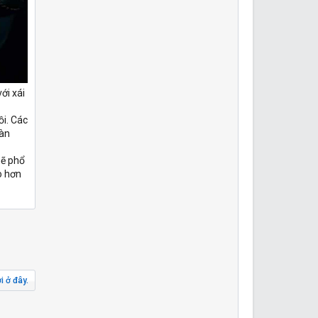
ới xái
ồi. Các
oàn
sẽ phổ
o hơn
i ở đây.