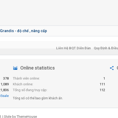
Grandis - độ chế , nâng cấp
Liên Hệ BQT Diễn Đàn
Quy Định & Điề
Online statistics
378
Thành viên online
1
1,089
Khách online
111
21,836
Tổng số đang truy cập
112
i5sale
Tổng số có thể bao gồm khách ẩn.
.
|
Style by ThemeHouse