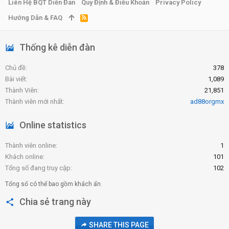
Liên Hệ BQT Diễn Đàn
Quy Định & Điều Khoản
Privacy Policy
Hướng Dẫn & FAQ
R
S
S
Thống kê diễn đàn
Chủ đề
378
Bài viết
1,089
Thành Viên
21,851
Thành viên mới nhất
ad88orgmx
Online statistics
Thành viên online
1
Khách online
101
Tổng số đang truy cập
102
Tổng số có thể bao gồm khách ẩn.
Chia sẻ trang này
SHARE THIS PAGE