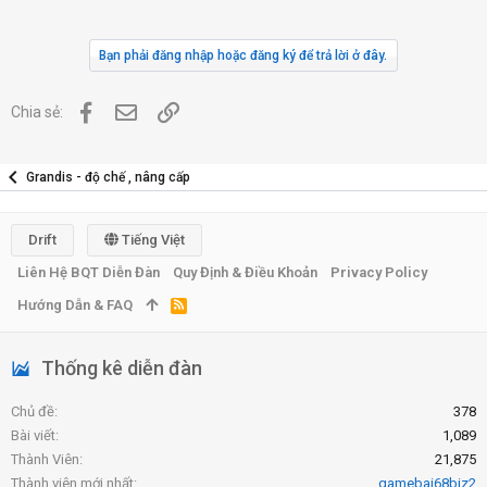
Bạn phải đăng nhập hoặc đăng ký để trả lời ở đây.
Facebook
Địa chỉ Email
Link
Chia sẻ:
Grandis - độ chế , nâng cấp
Drift
Tiếng Việt
Liên Hệ BQT Diễn Đàn
Quy Định & Điều Khoản
Privacy Policy
Hướng Dẫn & FAQ
R
S
S
Thống kê diễn đàn
Chủ đề
378
Bài viết
1,089
Thành Viên
21,875
Thành viên mới nhất
gamebai68biz2