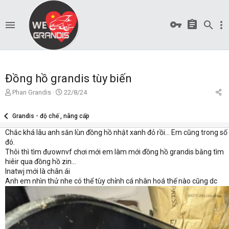
Đồng hồ grandis tùy biến
T
S
Phan Grandis
22/8/24
ạ
t
o
a
Grandis - độ chế , nâng cấp
b
r
ở
t
Chắc khá lâu anh săn lùn đồng hồ nhật xanh đỏ rồi... Em cũng trong số
i
d
đó.
a
Thôi thì tìm đưownvf chơi mới em làm mới đồng hồ grandis bằng tìm
t
hiêir qua đồng hồ zin...
e
Inatwj mới là chân ái
Anh em nhìn thử nhe có thể tùy chỉnh cá nhân hoá thế nào cũng dc