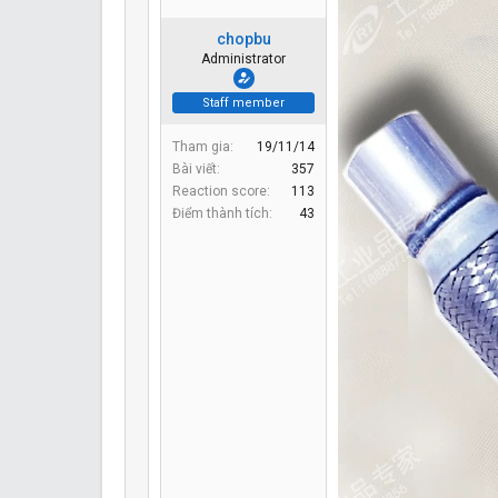
chopbu
Administrator
Staff member
Tham gia
19/11/14
Bài viết
357
Reaction score
113
Điểm thành tích
43