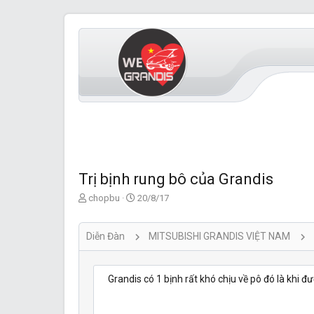
Trị bịnh rung bô của Grandis
T
S
chopbu
20/8/17
ạ
t
o
a
b
r
Diễn Đàn
MITSUBISHI GRANDIS VIỆT NAM
ở
t
i
d
a
Grandis có 1 bịnh rất khó chịu về pô đó là khi đ
t
e