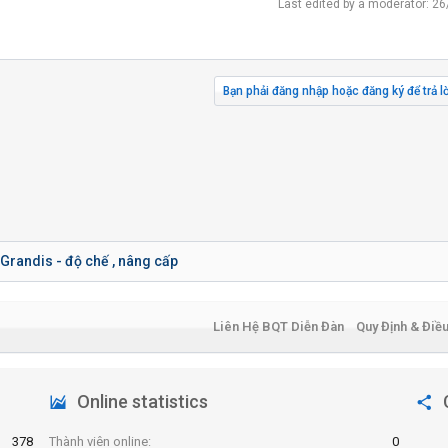
Last edited by a moderator:
26
Bạn phải đăng nhập hoặc đăng ký để trả lờ
Grandis - độ chế , nâng cấp
Liên Hệ BQT Diễn Đàn
Quy Định & Điề
Online statistics
378
Thành viên online
0