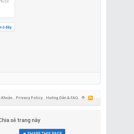
/6/23
i ở đây.
u Khoản
Privacy Policy
Hướng Dẫn & FAQ
R
S
S
Chia sẻ trang này
SHARE THIS PAGE