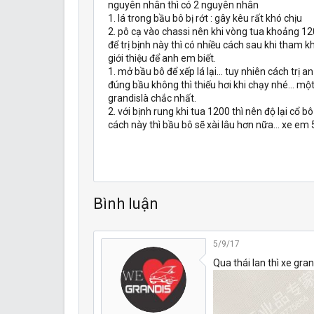
nguyên nhân thì có 2 nguyên nhân
1. lá trong bầu bô bị rớt : gây kêu rất khó chịu
2. pô cạ vào chassi nên khi vòng tua khoảng 1200 
để trị bịnh này thì có nhiều cách sau khi tham 
giới thiệu để anh em biết.
1. mở bầu bô để xếp lá lại... tuy nhiên cách trị a
đúng bầu không thì thiếu hơi khi chạy nhé... mộ
grandislà chắc nhất.
2. với bịnh rung khi tua 1200 thì nên độ lại cổ b
cách này thì bầu bô sẽ xài lâu hơn nữa... xe em 
Bình luận
5/9/17
Qua thái lan thì xe gra