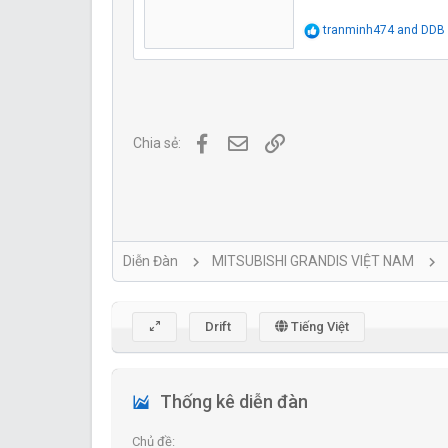
R
tranminh474
and
DDB
e
a
c
t
i
o
Facebook
Địa chỉ Email
Link
n
Chia sẻ:
s
:
Diễn Đàn
MITSUBISHI GRANDIS VIỆT NAM
Drift
Tiếng Việt
Thống kê diễn đàn
Chủ đề