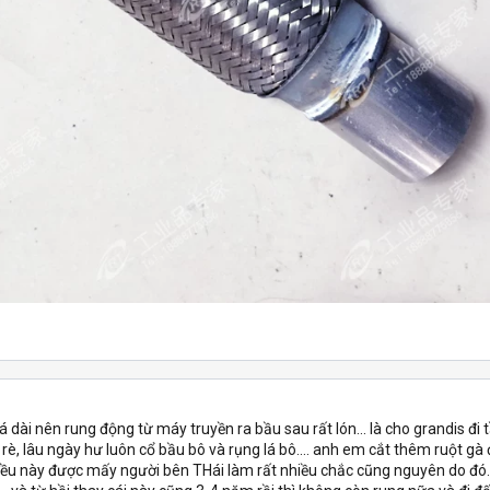
há dài nên rung động từ máy truyền ra bầu sau rất lón... là cho grandis đi
rè, lâu ngày hư luôn cổ bầu bô và rụng lá bô.... anh em cắt thêm ruột gà 
đều này được mấy người bên THái làm rất nhiều chắc cũng nguyên do đó..