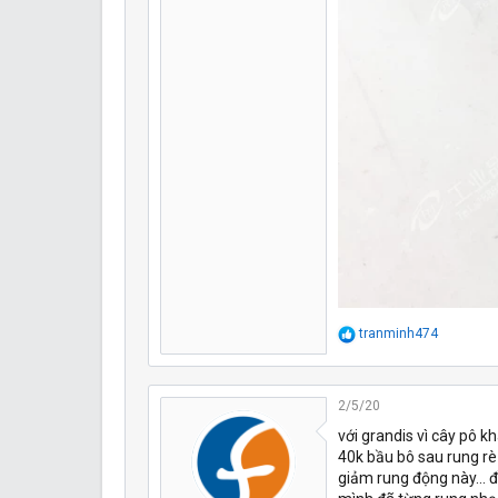
R
tranminh474
e
a
c
t
2/5/20
i
với grandis vì cây pô k
o
40k bầu bô sau rung rè 
n
s
giảm rung động này... 
: