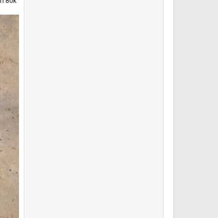
ến 80k