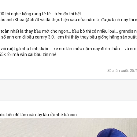
thì nghe tiếng rung tè tè... trên đó thì hết...
khảo anh Khoa @titi73 và đã thực hiện sau nửa năm trị được bịnh này thì 
n toàn nhất là thay bầu mới cho ngon... bầu bô thì có nhiều loại... grandis n
t số anh em đi bầu camry 3.0... em thì thấy thay bầu giống hãng sản xuấ
ô với ruột gà như hình dưới .... xe em làm nửa năm nay đi êm hẳn.... và em 
55k rồi mà vẫn xài bầu zin nhé...
Sửa lần cuối:
25/
ndis bên đó làm cái này lâu rồi nhé bá con