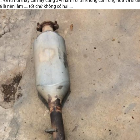
. và từ hồi thay cái này cũng 3-4 năm rồi thì không còn rung nữa và đi đ
á là nên làm .... tốt chứ không có hại ....