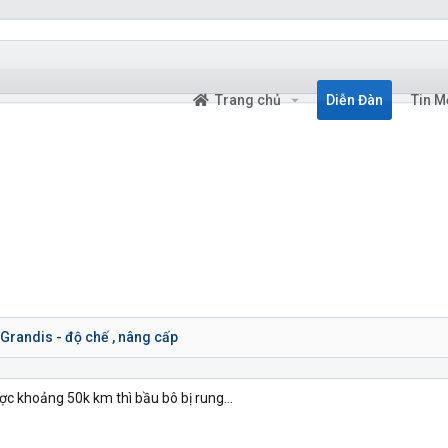
Trang chủ
Diễn Đàn
Tin M
Grandis - độ chế , nâng cấp
ược khoảng 50k km thì bầu bô bị rung...