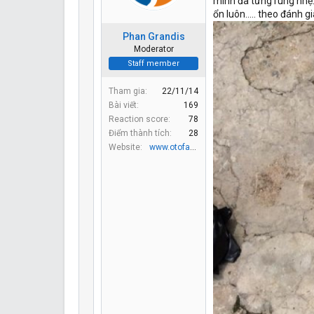
mình đã từng rung nhẹ..
ổn luôn..... theo đánh gi
Phan Grandis
Moderator
Staff member
Tham gia
22/11/14
Bài viết
169
Reaction score
78
Điểm thành tích
28
Website
www.otofan.net