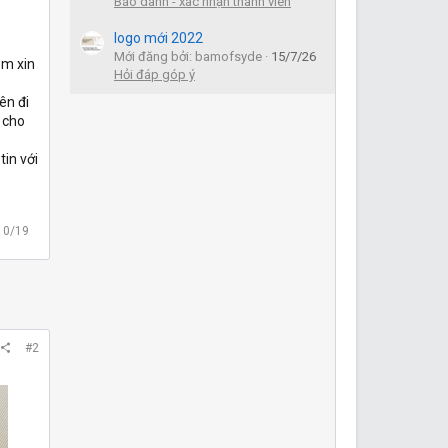
Báo danh - xác nhận thành viên
logo mới 2022
Mới đăng bởi: bamofsyde
15/7/26
em xin
Hỏi đáp góp ý
ên đi
t cho
tin với
10/19
#2