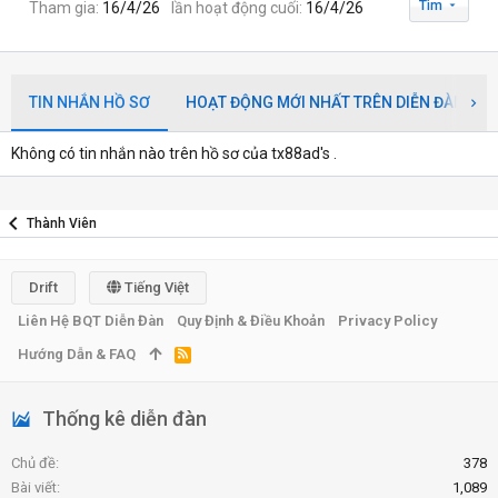
Tìm
Tham gia
16/4/26
lần hoạt động cuối
16/4/26
TIN NHẮN HỒ SƠ
HOẠT ĐỘNG MỚI NHẤT TRÊN DIỄN ĐÀN
Không có tin nhắn nào trên hồ sơ của tx88ad's .
Thành Viên
Drift
Tiếng Việt
Liên Hệ BQT Diễn Đàn
Quy Định & Điều Khoản
Privacy Policy
Hướng Dẫn & FAQ
R
S
S
Thống kê diễn đàn
Chủ đề
378
Bài viết
1,089