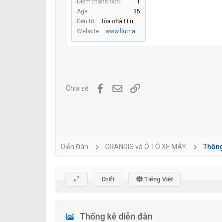
Điểm thành tích
1
Age
35
Đến từ
Tòa nhà LLumar
Website
www.llumar.com.vn
Facebook
Địa chỉ Email
Link
Chia sẻ:
Diễn Đàn
GRANDIS và Ô TÔ XE MÁY
Thông 
Drift
Tiếng Việt
Thống kê diễn đàn