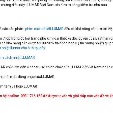
hãng phim cách nhiệt với quảng cáo chống được hoàn toàn tia UV, chống 
m chứng điều này LLUMAR Việt Nam xin đưa ra bảng kiểm tra như sau:
 cả các sản phẩm
phim cách nhiệt
LLUMAR
đều có khả năng cản trở tới
99
ồm 7 lớp trong đó lớp tráng phủ kim loại thiết kế độc quyền của Eastman g
có khả năng cản được tới 80-90% tia hồng ngoại ( tia mang nhiệt) giúp x
 nhiệt llumar cho ô tô
tại đây
.
im cách nhiệt
LLUMAR
AR chỉ được dán ở các trụ sở chính chức của
LLUMAR
ở Việt Nam hoặc 
ôn phải mặc đồng phục của
LLUMAR
.
hêm tem và logo
LLUMAR
liên hệ hotline: 0931 716 169 để được tư vấn và giải đáp các vấn đề về 