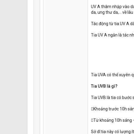
UV A thâm nhập vào da 
da, ung thư da,… về lâu
Tác động từ tia UV A d
Tia UV A ngắn là tác nh
Tia UVA có thể xuyên q
Tia UVB là gì?
Tia UVB là tia có bước
Khoảng trước 10h sáng
Từ khoảng 10h sáng –
Sở dĩ tia này có lượng 