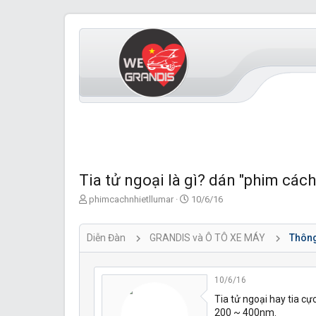
Tia tử ngoại là gì? dán "phim cách
T
S
phimcachnhietllumar
10/6/16
ạ
t
o
a
b
r
Diễn Đàn
GRANDIS và Ô TÔ XE MÁY
Thông 
ở
t
i
d
a
10/6/16
t
Tia tử ngoại hay tia cự
e
200 ~ 400nm.