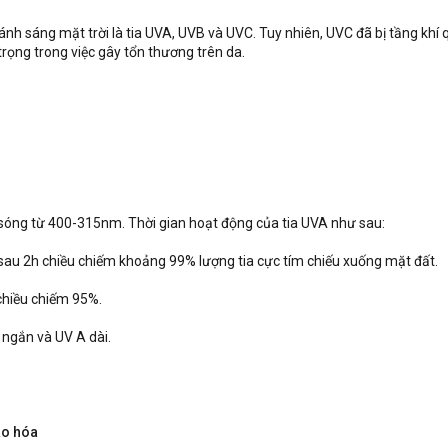
h sáng mặt trời là tia UVA, UVB và UVC. Tuy nhiên, UVC đã bị tầng khí q
trọng trong việc gây tổn thương trên da.
c sóng từ 400-315nm. Thời gian hoạt động của tia UVA như sau:
sau 2h chiều chiếm khoảng 99% lượng tia cực tím chiếu xuống mặt đất.
chiều chiếm 95%.
A ngắn và UV A dài.
ão hóa