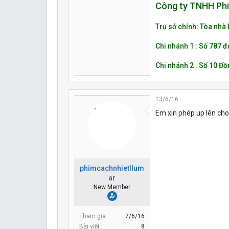
Công ty TNHH Ph
Trụ sở chính: Tòa nhà 
Chi nhánh 1 : Số 787 
Chi nhánh 2 : Số 10 Đồ
13/6/16
Em xin phép up lên ch
phimcachnhietllum
ar
New Member
Tham gia
7/6/16
Bài viết
8