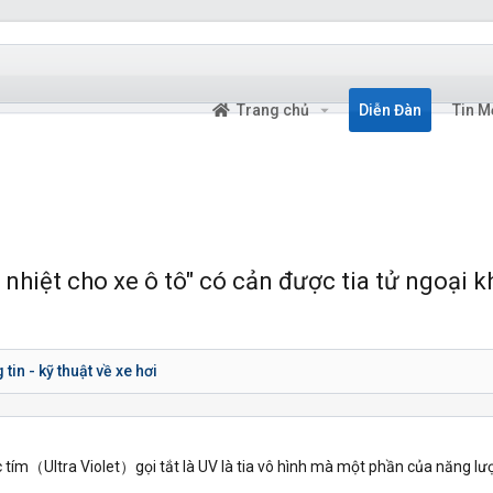
Trang chủ
Diễn Đàn
Tin M
 nhiệt cho xe ô tô" có cản được tia tử ngoại 
tin - kỹ thuật về xe hơi
c tím（Ultra Violet）gọi tắt là UV là tia vô hình mà một phần của năng lư