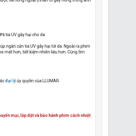
được tia hồng ngoại (nhân tố gây nóng trong ánh
,9%
tia UV gây hại cho da.
iúp ngăn cản tia UV gây hại tới da. Ngoài ra phim
e mát hơn, tiết kiệm nhiên liệu hơn. Cùng tìm
các
đại lý
ủy quyền của LLUMAR.
khuyến mại, lắp đặt và bảo hành phim cách nhiệt