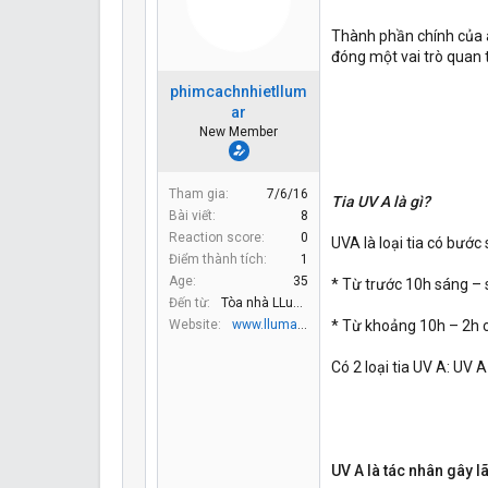
Thành phần chính của án
đóng một vai trò quan 
phimcachnhietllum
ar
New Member
Tham gia
7/6/16
Tia UV A là gì?
Bài viết
8
Reaction score
0
UVA là loại tia có bướ
Điểm thành tích
1
Age
35
* Từ trước 10h sáng – 
Đến từ
Tòa nhà LLumar
Website
www.llumar.com.vn
* Từ khoảng 10h – 2h 
Có 2 loại tia UV A: UV 
UV A là tác nhân gây l