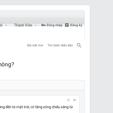
ới
Thành Viên
Đăng nhập
Đăng ký
Bài viết mới
Tìm kiếm diễn đàn
không?
#1
ợng đến từ mặt trời, có tầng sóng chiếu sáng từ