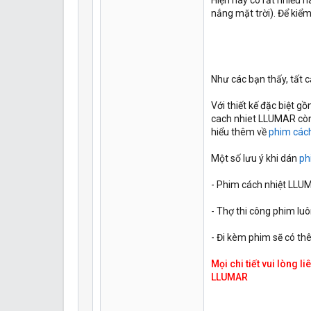
Hiện nay có rất nhiều 
nắng mặt trời). Để kiể
Như các bạn thấy, tất
Với thiết kế đặc biệt g
cach nhiet LLUMAR còn 
hiểu thêm về
phim cách
Một số lưu ý khi dán
ph
- Phim cách nhiệt LLUM
- Thợ thi công phim lu
- Đi kèm phim sẽ có t
Mọi chi tiết vui lòng 
LLUMAR