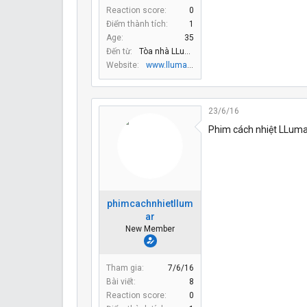
Reaction score
0
Điểm thành tích
1
Age
35
Đến từ
Tòa nhà LLumar
Website
www.llumar.com.vn
23/6/16
Phim cách nhiệt LLumar
phimcachnhietllum
ar
New Member
Tham gia
7/6/16
Bài viết
8
Reaction score
0