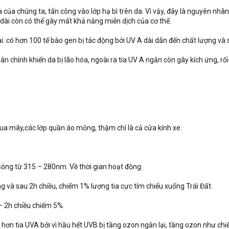
của chúng ta, tấn công vào lớp hạ bì trên da. Vì vậy, đây là nguyên nh
 dài còn có thể gây mất khả năng miễn dịch của cơ thể.
ài: có hơn 100 tế bào gen bị tác động bởi UV A dài dẫn đến chất lượng và
ân chính khiến da bị lão hóa, ngoài ra tia UV A ngắn còn gây kích ứng, rối
ua mây,các lớp quần áo mỏng, thậm chí là cả cửa kính xe.
 sóng từ 315 – 280nm. Về thời gian hoạt động:
 và sau 2h chiều, chiếm 1% lượng tia cực tím chiếu xuống Trái Đất.
 2h chiều chiếm 5%.
ít hơn tia UVA bởi vì hầu hết UVB bị tầng ozon ngăn lại, tầng ozon như ch