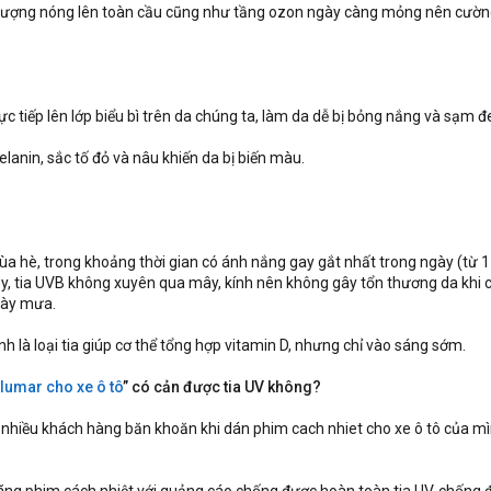
n tượng nóng lên toàn cầu cũng như tầng ozon ngày càng mỏng nên cườn
rực tiếp lên lớp biểu bì trên da chúng ta, làm da dễ bị bỏng nắng và sạm đ
elanin, sắc tố đỏ và nâu khiến da bị biến màu.
a hè, trong khoảng thời gian có ánh nắng gay gắt nhất trong ngày (từ 11
vậy, tia UVB không xuyên qua mây, kính nên không gây tổn thương da khi 
gày mưa.
h là loại tia giúp cơ thể tổng hợp vitamin D, nhưng chỉ vào sáng sớm.
llumar cho xe ô tô
” có cản được tia UV không?
t nhiều khách hàng băn khoăn khi dán phim cach nhiet cho xe ô tô của 