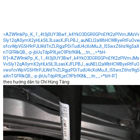
=AZW9nkPp_K_1_4t3j0UY3Bwf_k4YkO3DGR0GPnEfK2zPIVmJMsVv
Sly12qA0ymX2yHLk5lL3LsasXJFLPBJ_auNELI2aWbHCWByeRtFuOvw
ofcvWpVG5H9rPJLWdTnZLRgjzPDiTudU4cXoMuJl_I55wxZ6hs9Ig5aX
nTGFRIkQB_-p-jbUuTdpR9LjeC9PbfK8&__tn__=*bH-
R']=AZW9nkPp_K_1_4t3j0UY3Bwf_k4YkO3DGR0GPnEfK2zPIVmJMs
VvSly12qA0ymX2yHLk5lL3LsasXJFLPBJ_auNELI2aWbHCWByeRtFuO
vwofcvWpVG5H9rPJLWdTnZLRgjzPDiTudU4cXoMuJl_I55wxZ6hs9Ig5
aXnTGFRIkQB_-p-jbUuTdpR9LjeC9PbfK8&__tn__=*bH-R']
theo hướng dẫn từ Chí Hùng Tăng