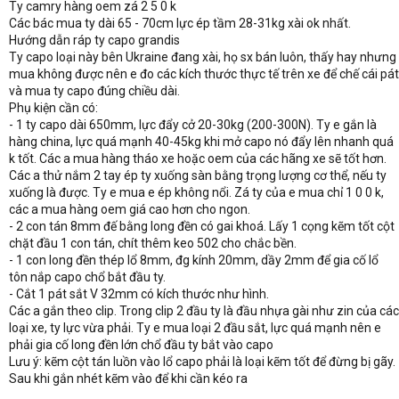
Ty camry hàng oem zá 2 5 0 k
Các bác mua ty dài 65 - 70cm lực ép tầm 28-31kg xài ok nhất.
Hướng dẫn ráp ty capo grandis
Ty capo loại này bên Ukraine đang xài, họ sx bán luôn, thấy hay nhưng
mua không được nên e đo các kích thước thực tế trên xe để chế cái pát
và mua ty capo đúng chiều dài.
Phụ kiện cần có:
- 1 ty capo dài 650mm, lực đẩy cở 20-30kg (200-300N). Ty e gắn là
hàng china, lực quá mạnh 40-45kg khi mở capo nó đẩy lên nhanh quá
k tốt. Các a mua hàng tháo xe hoặc oem của các hãng xe sẽ tốt hơn.
Các a thử nắm 2 tay ép ty xuống sàn bằng trọng lượng cơ thể, nếu ty
xuống là được. Ty e mua e ép không nổi. Zá ty của e mua chỉ 1 0 0 k,
các a mua hàng oem giá cao hơn cho ngon.
- 2 con tán 8mm đế bằng long đền có gai khoá. Lấy 1 cọng kẽm tốt cột
chặt đầu 1 con tán, chít thêm keo 502 cho chắc bền.
- 1 con long đền thép lổ 8mm, đg kính 20mm, dầy 2mm để gia cố lổ
tôn nắp capo chổ bắt đầu ty.
- Cắt 1 pát sắt V 32mm có kích thước như hình.
Các a gắn theo clip. Trong clip 2 đầu ty là đầu nhựa gài như zin của các
loại xe, ty lực vừa phải. Ty e mua loại 2 đầu sắt, lực quá mạnh nên e
phải gia cố long đền lớn chổ đầu ty bắt vào capo
Lưu ý: kẽm cột tán luồn vào lổ capo phải là loại kẽm tốt để đừng bị gãy.
Sau khi gắn nhét kẽm vào để khi cần kéo ra