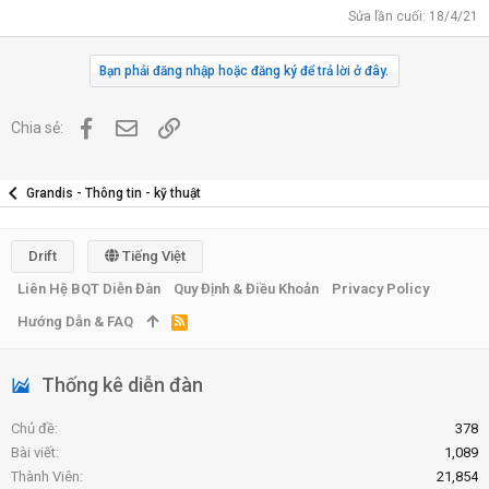
Sửa lần cuối:
18/4/21
Bạn phải đăng nhập hoặc đăng ký để trả lời ở đây.
Facebook
Địa chỉ Email
Link
Chia sẻ:
Grandis - Thông tin - kỹ thuật
Drift
Tiếng Việt
Liên Hệ BQT Diễn Đàn
Quy Định & Điều Khoản
Privacy Policy
Hướng Dẫn & FAQ
R
S
S
Thống kê diễn đàn
Chủ đề
378
Bài viết
1,089
Thành Viên
21,854