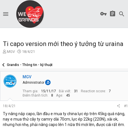
Ti capo version mới theo ý tưởng từ uraina
T
S
MGV
18/4/21
ạ
t
o
a
Grandis - Thông tin - kỹ thuật
b
r
ở
t
MGV
i
d
a
Administrator
t
Tham gia
15/11/17
Bài viết
31
Reaction score
7
e
Điểm thành tích
8
Age
45
18/4/21
#1
Ty nâng nắp capo, lần đầu e mua ty china lực ép trên 45kg quá nặng,
nay e mua thử cây ty camry dài 70cm, lực ép 22kg (220N), xài ok,
nhưng hơi nhẹ, phải nâng capo lên 1 nữa thì mới lên, được cái rất êm.