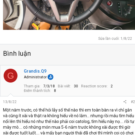
Sửa lần cuối:
1/8/22
Bình luận
Grandis.Q9
G
Administrator
Tham gia
7/3/18
Bài viết
30
Reaction score
2
Điểm thành tích
8
13/8/22
#2
Một năm trước, có thể hỏi lẫy số thế nào thì em toàn bàn ra vì chỉ gắn
và cũng ít xài và thật ra không hiểu về nó lắm... nhưng rồi máu tìm hiểu
nổi lên thì hiểu nó như thế nào phải coi catolog, tìm hiểu này nọ.... rồi tự
mày mò.... có những món mua 5-6 năm trước không xài được thì giờ
xài được tuốt luốt.... và mấy bạn người thái đã chơi thì mình coi có chơi