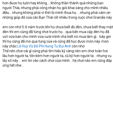
hơn được họ luôn hay không.... không thần thành quá những bạn
người Thái, nhưng phải công nhận họ giỏi khai sáng cho mình nhiều
điều... nhưng không phải vì thế rồi mình thua họ.... nhưng phải cám ơn
những giúp đở của các Bạn Thái rất nhiều trong cuộc chơi Grandis này
.
em còn nhớ 5-6 năm trước khi họ chưa biết độ đèn, chưa biết thay mặt
đèn thì em cũng đã từng chơi trước họ... qua bển mua cặp đèn họ đã
vứt vừa bán cho mình vừa cười mình chả biết nó mua làm gì... bây giờ
thì họ cũng đã mò qua tung của và cũng đã học được món này. món
này chắc
Lê Huy Vũ
Đỗ Phi Hưng
Tu Bui Anh
còn nhớ
Thế nên chơi cái gì cũng phải tìm hiểu kỹ càng nên em chơi toàn hơi
lâu hơn người ta, tốn kém hơn người ta, cũ kỹ hơn người ta... nhưng vụ
lẫy số này ... em tin vào cách chơi của mình... hệ chơi nào em cũng đáp
ứng hết nhe...