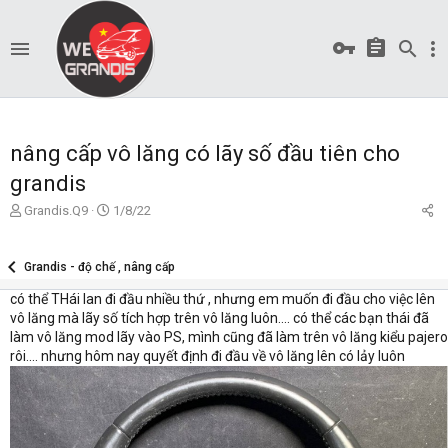
nâng cấp vô lăng có lãy số đầu tiên cho
grandis
T
S
Grandis.Q9
1/8/22
ạ
t
o
a
b
r
Grandis - độ chế , nâng cấp
ở
t
có thể THái lan đi đầu nhiều thứ , nhưng em muốn đi đầu cho việc lên
i
d
vô lăng mà lãy số tích hợp trên vô lăng luôn.... có thể các bạn thái đã
a
t
làm vô lăng mod lãy vào PS, mình cũng đã làm trên vô lăng kiểu pajero
e
rôi.... nhưng hôm nay quyết định đi đầu về vô lăng lên có lảy luôn