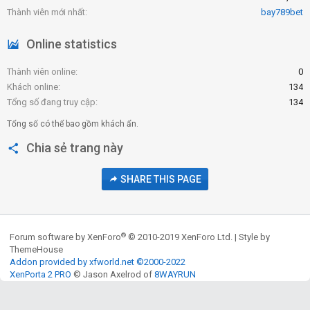
Thành viên mới nhất
bay789bet
Online statistics
Thành viên online
0
Khách online
134
Tổng số đang truy cập
134
Tổng số có thể bao gồm khách ẩn.
Chia sẻ trang này
SHARE THIS PAGE
®
Forum software by XenForo
© 2010-2019 XenForo Ltd.
|
Style by
ThemeHouse
Addon provided by xfworld.net ©2000-2022
XenPorta 2 PRO
© Jason Axelrod of
8WAYRUN