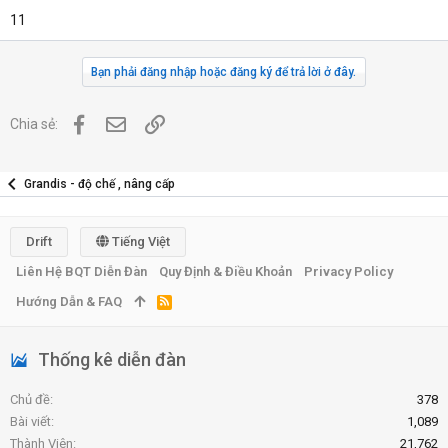
11
Bạn phải đăng nhập hoặc đăng ký để trả lời ở đây.
Facebook
Địa chỉ Email
Link
Chia sẻ:
Grandis - độ chế , nâng cấp
Drift
Tiếng Việt
Liên Hệ BQT Diễn Đàn
Quy Định & Điều Khoản
Privacy Policy
Hướng Dẫn & FAQ
R
S
S
Thống kê diễn đàn
Chủ đề
378
Bài viết
1,089
Thành Viên
21,762