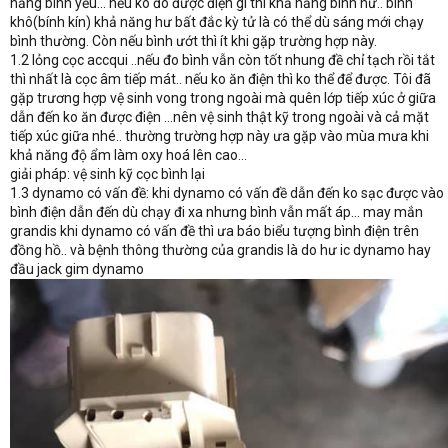
năng bình yếu... nếu ko đo được điện gì thì khả năng bình hư.. bình
khô(bính kín) khả năng hư bất đắc kỳ tử là có thể dù sáng mới chạy
bình thường. Còn nếu bình ướt thì ít khi gặp trường hợp này.
1.2 lỏng cọc accqui ..nếu đo bình vẫn còn tốt nhung đề chỉ tạch rồi tắt
thì nhất là cọc âm tiếp mát.. nếu ko ăn điện thì ko thể để được. Tôi đã
gặp trương hợp vệ sinh vong trong ngoài mà quên lớp tiếp xúc ở giữa
dẫn đến ko ăn được điện ...nên vệ sinh thật kỹ trong ngoài và cả mặt
tiếp xúc giữa nhé.. thường trường hợp này ưa gặp vào mùa mưa khi
khả năng độ ẩm làm oxy hoá lên cao...
giải pháp: vệ sinh kỹ cọc bình lại
1.3 dynamo có vấn đề: khi dynamo có vấn đề dẫn đến ko sạc được vào
bình điện dẫn đến dù chạy đi xa nhưng bình vẫn mất áp... may mắn
grandis khi dynamo có vấn đề thì ưa báo biểu tượng bình điện trên
đồng hồ.. và bệnh thông thường của grandis là do hư ic dynamo hay
đầu jack gim dynamo