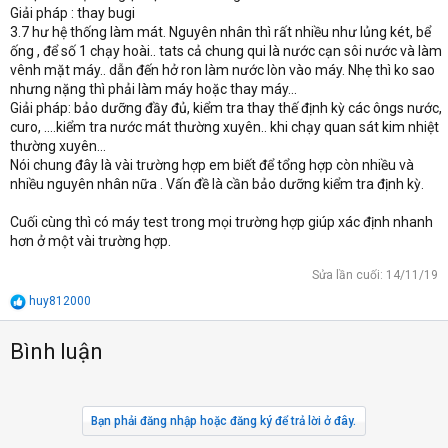
Giải pháp : thay bugi
3.7 hư hệ thống làm mát. Nguyên nhân thì rất nhiều như lủng két, bể
ống , để số 1 chạy hoài.. tats cả chung qui là nước cạn sôi nước và làm
vênh mặt máy.. dẫn đến hở ron làm nước lòn vào máy. Nhẹ thì ko sao
nhưng nặng thì phải làm máy hoặc thay máy...
Giải pháp: bảo dưỡng đầy đủ, kiểm tra thay thế định kỳ các ôngs nước,
curo, ....kiểm tra nước mát thường xuyên.. khi chạy quan sát kim nhiệt
thường xuyên...
Nói chung đây là vài trường hợp em biết để tổng hợp còn nhiều và
nhiều nguyên nhân nữa . Vấn đề là cần bảo dưỡng kiểm tra định kỳ.
Cuối cùng thì có máy test trong mọi trường hợp giúp xác định nhanh
hơn ở một vài trường hợp.
Sửa lần cuối:
14/11/19
R
huy812000
e
a
Bình luận
c
t
i
o
n
Bạn phải đăng nhập hoặc đăng ký để trả lời ở đây.
s
: