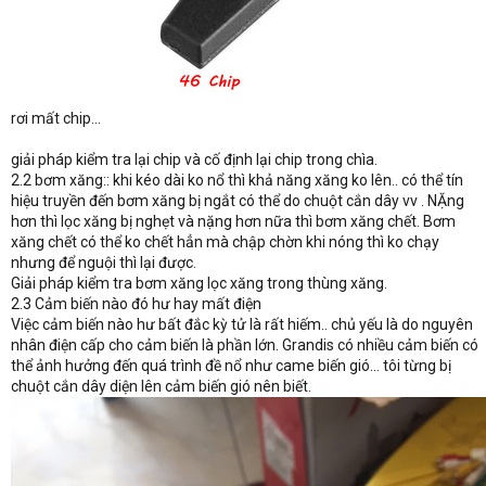
rơi mất chip...
giải pháp kiểm tra lại chip và cố định lại chip trong chìa.
2.2 bơm xăng:: khi kéo dài ko nổ thì khả năng xăng ko lên.. có thể tín
hiệu truyền đến bơm xăng bị ngắt có thể do chuột cắn dây vv . NẶng
hơn thì lọc xăng bị nghẹt và nặng hơn nữa thì bơm xăng chết. Bơm
xăng chết có thể ko chết hẳn mà chập chờn khi nóng thì ko chạy
nhưng để nguội thì lại được.
Giải pháp kiểm tra bơm xăng lọc xăng trong thùng xăng.
2.3 Cảm biến nào đó hư hay mất điện
Việc cảm biến nào hư bất đắc kỳ tử là rất hiếm.. chủ yếu là do nguyên
nhân điện cấp cho cảm biến là phần lớn. Grandis có nhiều cảm biến có
thể ảnh hưởng đến quá trình đề nổ như came biến gió... tôi từng bị
chuột cắn dây diện lên cảm biến gió nên biết.