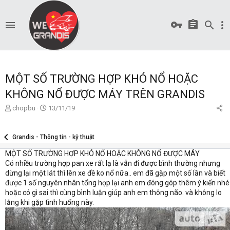
MỘT SỐ TRƯỜNG HỢP KHÓ NỔ HOẶC
KHÔNG NỔ ĐƯỢC MÁY TRÊN GRANDIS
T
S
chopbu
13/11/19
ạ
t
o
a
b
r
Grandis - Thông tin - kỹ thuật
ở
t
MỘT SỐ TRƯỜNG HỢP KHÓ NỔ HOẶC KHÔNG NỔ ĐƯỢC MÁY
i
d
Có nhiều trường hợp pan xe rất lạ là vẫn đi được bình thường nhưng
a
t
dừng lại một lát thì lên xe đề ko nổ nữa.. em đã gặp một số lần và biết
e
được 1 số nguyên nhân tổng hợp lại anh em đóng góp thêm ý kiến nhé
hoặc có gì sai thì cùng bình luận giúp anh em thông não. và không lo
lắng khi gặp tình huống này.