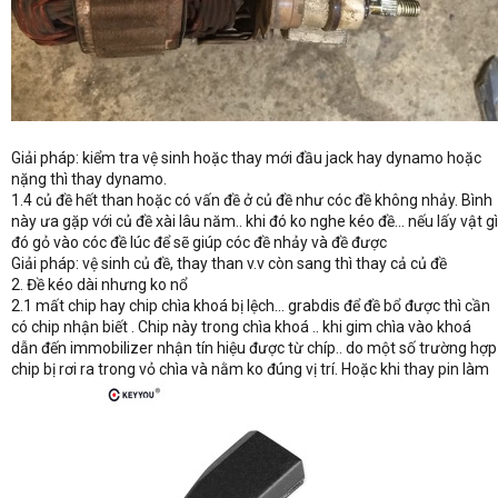
Giải pháp: kiểm tra vệ sinh hoặc thay mới đầu jack hay dynamo hoặc
nặng thì thay dynamo.
1.4 củ đề hết than hoặc có vấn đề ở củ đề như cóc đề không nhảy. Bình
này ưa gặp với củ đề xài lâu năm.. khi đó ko nghe kéo đề... nếu lấy vật gì
đó gỏ vào cóc đề lúc để sẽ giúp cóc đề nhảy và đề được
Giải pháp: vệ sinh củ đề, thay than v.v còn sang thì thay cả củ đề
2. Đề kéo dài nhưng ko nổ
2.1 mất chip hay chip chìa khoá bị lệch... grabdis để đề bổ được thì cần
có chip nhận biết . Chip này trong chìa khoá .. khi gim chìa vào khoá
dẫn đến immobilizer nhận tín hiệu được từ chíp.. do một số trường hợp
chip bị rơi ra trong vỏ chìa và nằm ko đúng vị trí. Hoặc khi thay pin làm