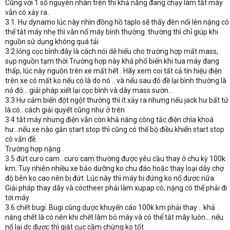
Cũng với 1 số nguyên nhân trên thì khả năng đang chạy làm tắt máy
vẫn có xảy ra..
3.1. Hư dynamo lúc này nhìn đồng hồ taplo sẽ thấy đèn nổi lên nặng có
thể tắt máy nhẹ thì vẫn nổ máy bình thường. thường thì chỉ giúp khi
nguồn sử dụng không quá tải
3.2 lỏng cọc bình:đây là cách nói dễ hiểu cho trường hợp mất mass,
sụp nguồn tạm thời Trường hợp này khá phổ biến khi tua máy đang
thấp, lúc này nguồn trên xe mất hết . Hãy xem coi tất cả tín hiệu điện
trên xe có mất ko nếu có là do nó .. và nếu sau đó đề lại bình thường là
nó đó... giải pháp xiết lại cọc bình và dây mass sườn...
3.3 Hư cảm biến đột ngột thường thì ít xảy ra nhưng nếu jack hư bất tử
là có.. cách giải quyết cũng như ở trên
3.4 tắt máy nhưng điện vẫn còn khả năng công tắc điện chìa khoá
hư...nếu xe nào gắn start stop thì cũng có thể bộ điều khiển start stop
có vấn đề.
Trường hợp nặng
3.5 đứt curo cam.. curo cam thường được yêu cầu thay ở chu kỳ 100k
km. Tuy nhiên nhiều xe bảo dưỡng ko chu đáo hoặc thay loại dây chợ
độ bên ko cao nên bị đứt. Lúc này thì máy bị đứng ko nổ được nữa
Giải pháp thay dây và cóctheer phải làm xupap cò, nặng có thể phải đi
tới máy
3.6 chết bugi. Bugi cũng dược khuyến cáo 100k km phải thay .. khả
năng chết là có nên khi chết làm bỏ máy và có thể tắt mây luôn... nếu
nổ lại dc được thì giật cục cầm chừng ko tốt