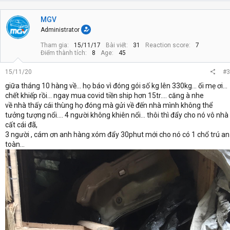
MGV
Administrator
Tham gia
15/11/17
Bài viết
31
Reaction score
7
Điểm thành tích
8
Age
45
15/11/20
#3
giữa tháng 10 hàng về... họ báo vì đóng gói số kg lên 330kg... ối mẹ ơi...
chết khiếp rồi... ngay mua covid tiền ship hơn 15tr.... căng à nhe
về nhà thấy cái thùng họ đóng mà gửi về đến nhà mình không thể
tưởng tượng nổi.... 4 người không khiên nổi... thôi thì đẩy cho nó vô nhà
cất cái đã,
3 người , cám ơn anh hàng xóm đẩy 30phut mới cho nó có 1 chổ trú an
toàn...