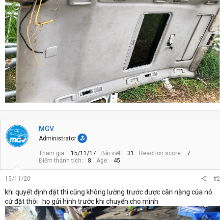
MGV
Administrator
Tham gia
15/11/17
Bài viết
31
Reaction score
7
Điểm thành tích
8
Age
45
15/11/20
#2
khi quyết định đặt thì cũng không lường trước được cân nặng của nó.
cứ đặt thôi . họ gửi hình trước khi chuyển cho mình