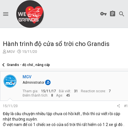
Hành trình độ cửa sổ trời cho Grandis
T
S
MGV
15/11/20
ạ
t
o
a
Grandis - độ chế , nâng cấp
b
r
ở
t
MGV
i
d
a
Administrator
t
Tham gia
15/11/17
Bài viết
31
Reaction score
7
e
Điểm thành tích
8
Age
45
15/11/20
#1
Đây là câu chuyện nhiều tập chưa có hồi kết , thôi thì cứ viết rồi cập
nhật thường xuyên.
Ở việt nam để có 1 chiếc xe có cửa sổ trời thì rất hiếm có 1 2 xe gì đó .