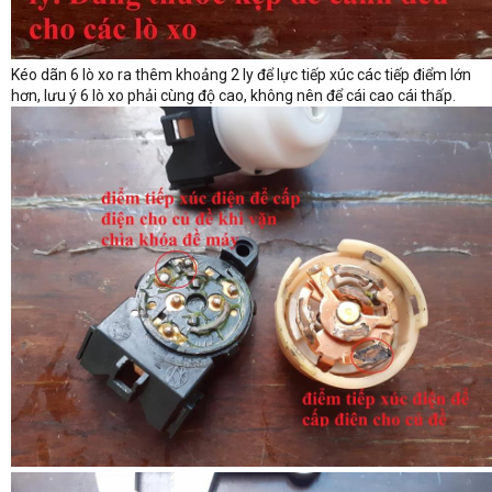
Kéo dãn 6 lò xo ra thêm khoảng 2 ly để lực tiếp xúc các tiếp điểm lớn
hơn, lưu ý 6 lò xo phải cùng độ cao, không nên để cái cao cái thấp.