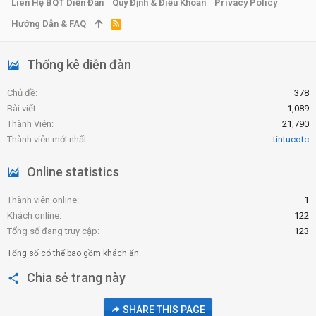
Liên Hệ BQT Diễn Đàn
Quy Định & Điều Khoản
Privacy Policy
Hướng Dẫn & FAQ
R
S
S
Thống kê diễn đàn
Chủ đề
378
Bài viết
1,089
Thành Viên
21,790
Thành viên mới nhất
tintucotc
Online statistics
Thành viên online
1
Khách online
122
Tổng số đang truy cập
123
Tổng số có thể bao gồm khách ẩn.
Chia sẻ trang này
SHARE THIS PAGE