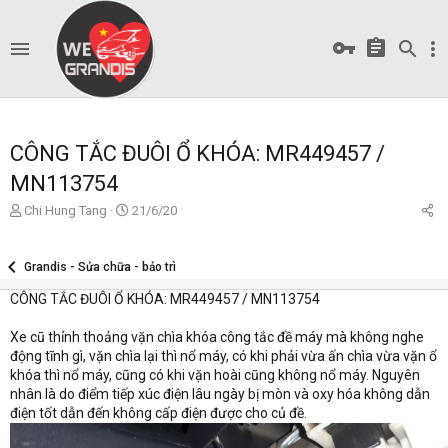
CÔNG TẮC ĐUÔI Ổ KHÓA: MR449457 /
MN113754
T
S
Chi Hung Tang
21/6/20
ạ
t
o
a
b
r
Grandis - Sửa chữa - bảo trì
ở
t
CÔNG TẮC ĐUÔI Ổ KHÓA: MR449457 / MN113754
i
d
a
t
Xe cũ thỉnh thoảng vặn chìa khóa công tắc đề máy mà không nghe
e
động tĩnh gì, vặn chìa lại thì nổ máy, có khi phải vừa ấn chìa vừa vặn ổ
khóa thì nổ máy, cũng có khi vặn hoài cũng không nổ máy. Nguyên
nhân là do điểm tiếp xúc điện lâu ngày bị mòn và oxy hóa không dẫn
điện tốt dẫn đến không cấp điện được cho củ đề.