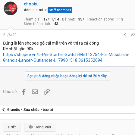
chopbu
n
s
Administrator
Staff member
:
Tham gia
19/11/14
Bài viết
357
Reaction score
113
Điểm thành tích
43
21/6/20
#2
Đúng là lên shopee gỏ cái mã trên vô thì ra cả đóng
Rẻ nhất gần 90k
https://shopee.vn/5-Pin-Starter-Switch-Mn113754-For-Mitsubishi-
Grandis-Lancer-Outlander-i.179901518.3615352094
Bạn phải đăng nhập hoặc đăng ký để trả lời ở đây.
Facebook
Địa chỉ Email
Link
Chia sẻ:
Grandis - Sửa chữa - bảo trì
Drift
Tiếng Việt