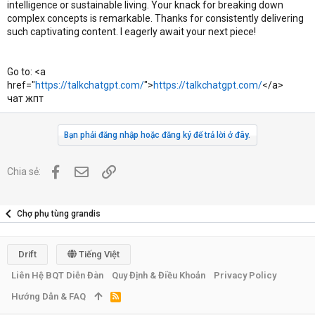
intelligence or sustainable living. Your knack for breaking down
complex concepts is remarkable. Thanks for consistently delivering
such captivating content. I eagerly await your next piece!
Go to: <a
href="
https://talkchatgpt.com/
">
https://talkchatgpt.com/
</a>
чат жпт
Bạn phải đăng nhập hoặc đăng ký để trả lời ở đây.
Facebook
Địa chỉ Email
Link
Chia sẻ:
Chợ phụ tùng grandis
Drift
Tiếng Việt
Liên Hệ BQT Diễn Đàn
Quy Định & Điều Khoản
Privacy Policy
Hướng Dẫn & FAQ
R
S