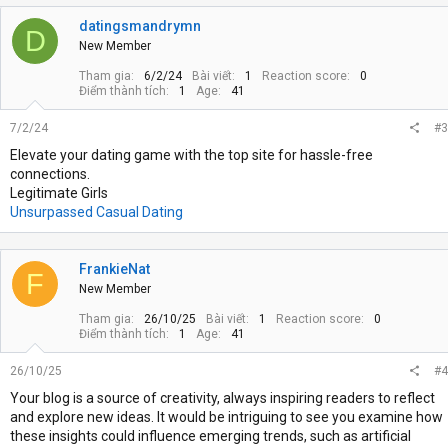
datingsmandrymn
D
New Member
Tham gia
6/2/24
Bài viết
1
Reaction score
0
Điểm thành tích
1
Age
41
7/2/24
#3
Elevate your dating game with the top site for hassle-free
connections.
Legitimate Girls
Unsurpassed Сasual Dating
FrankieNat
F
New Member
Tham gia
26/10/25
Bài viết
1
Reaction score
0
Điểm thành tích
1
Age
41
26/10/25
#4
Your blog is a source of creativity, always inspiring readers to reflect
and explore new ideas. It would be intriguing to see you examine how
these insights could influence emerging trends, such as artificial