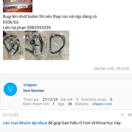
Bugi lên nhớt bobin thì nên thay ron và nắp dàng cò
650k/bộ
Liên hệ phan 0983393339
Sửa lần cuối:
28/4/20
vilapec
V
New Member
Tham gia
27/12/23
Bài viết
1
Reaction score
0
Điểm thành tích
1
Age
36
Website
vilapec.com
27/12/23
#2
các loại khuôn ép nhựa
để giúp bạn hiểu rõ hơn về khoa học này.