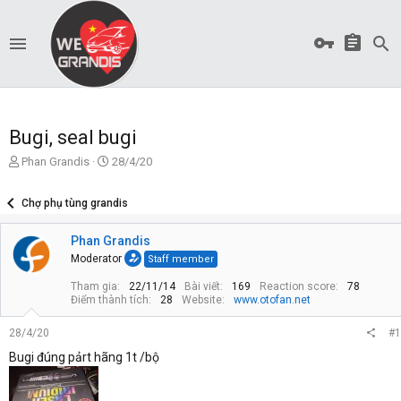
Bugi, seal bugi
T
S
Phan Grandis
28/4/20
ạ
t
o
a
Chợ phụ tùng grandis
b
r
ở
t
Phan Grandis
i
d
a
Moderator
Staff member
t
Tham gia
22/11/14
Bài viết
169
Reaction score
78
e
Điểm thành tích
28
Website
www.otofan.net
28/4/20
#1
Bugi đúng pảrt hãng 1t /bộ