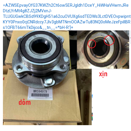
=AZWSEpvayOfG37KWZh2Ct6ow5ERJgIdh1DceY_HiWHaVHwmJRe
DtzLYrMt4g8ZJZj2MVxnJ-
TLUGUGwkCBSd99XDgH51a62cuOVUXg6sdTEDWs3LctDVEOvpwipnt
KYY0Pnxo0cjCNRdccy7JIv3gbMTNmOOAZwTu83NQ0oMeJzeFpiIlBR
s1OFBT66mTkDijco&__tn__=*bH-R']+