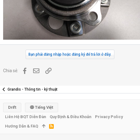
Bạn phải đăng nhập hoặc đăng ký để trả lời ở đây.
Facebook
Địa chỉ Email
Link
Chia sẻ:
Grandis - Thông tin - kỹ thuật
Drift
Tiếng Việt
Liên Hệ BQT Diễn Đàn
Quy Định & Điều Khoản
Privacy Policy
Hướng Dẫn & FAQ
R
S
S