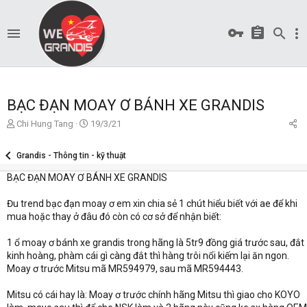
BẠC ĐẠN MOAY Ơ BÁNH XE GRANDIS
T
S
Chi Hung Tang
19/3/21
ạ
t
o
a
Grandis - Thông tin - kỹ thuật
b
r
ở
t
BẠC ĐẠN MOAY Ơ BÁNH XE GRANDIS
i
d
a
Đu trend bạc đạn moay ơ em xin chia sẻ 1 chút hiểu biết với ae để khi
t
mua hoặc thay ở đâu đó còn có cơ sở để nhận biết:
e
1 ổ moay ơ bánh xe grandis trong hãng là 5tr9 đồng giá trước sau, đắt
kinh hoàng, phàm cái gì càng đắt thì hàng trôi nổi kiếm lại ăn ngon.
Moay ơ trước Mitsu mã MR594979, sau mã MR594443.
Mitsu có cái hay là: Moay ơ trước chính hãng Mitsu thì giao cho KOYO