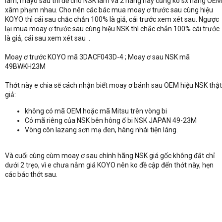
làm, mayo sau thì để cho NSK làm và 2 hãng này cũng ko sx hàng OEM
xâm phạm nhau. Cho nên các bác mua moay ơ trước sau cùng hiệu
KOYO thì cái sau chắc chắn 100% là giả, cái trước xem xét sau. Ngược
lại mua moay ơ trước sau cùng hiệu NSK thì chắc chắn 100% cái trước
là giả, cái sau xem xét sau
.
Moay ơ trước KOYO mã 3DACF043D-4 ; Moay ơ sau NSK mã
49BWKH23M
Thớt này e chia sẽ cách nhận biết moay ơ bánh sau OEM hiệu NSK thật
giả:
không có mã OEM hoặc mã Mitsu trên vòng bi
Có mã riêng của NSK bên hông ổ bi NSK JAPAN 49-23M
Vòng côn lazang sơn mạ đen, hàng nhái tiện láng.
Và cuối cùng cùm moay ơ sau chính hãng NSK giá gốc không đắt chỉ
dưới 2 trẹo, vì e chưa nắm giá KOYO nên ko đề cập đến thớt này, hẹn
các bác thớt sau.