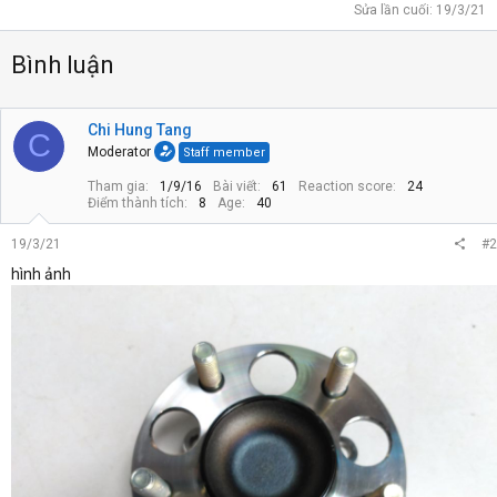
Sửa lần cuối:
19/3/21
Bình luận
Chi Hung Tang
C
Moderator
Staff member
Tham gia
1/9/16
Bài viết
61
Reaction score
24
Điểm thành tích
8
Age
40
19/3/21
#2
hình ảnh