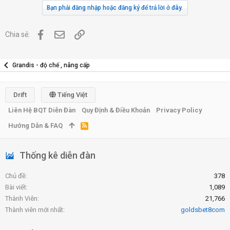
Bạn phải đăng nhập hoặc đăng ký để trả lời ở đây.
Facebook
Địa chỉ Email
Link
Chia sẻ:
Grandis - độ chế , nâng cấp
Drift
Tiếng Việt
Liên Hệ BQT Diễn Đàn
Quy Định & Điều Khoản
Privacy Policy
Hướng Dẫn & FAQ
R
S
S
Thống kê diễn đàn
Chủ đề
378
Bài viết
1,089
Thành Viên
21,766
Thành viên mới nhất
goldsbet8com