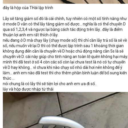
đây là hộp của THái lập trình
Lẫy sẽ tăng giảm số đó là cái chính, tuy nhiên có một số tính năng như
ở mode D vẫn có thể lẫy tăng giảm số được... nghĩa là có thể chuyển D
qua số 1,2,3,4 và ngược lại bằng cách tác động trên lẫy.. đây là điểm
thuận lợi anh em rất thích ở lẫy.
nếu đang ở D mà chạy lẫy (chạy mode số) thì chỉ cần lẫy trả số là sẽ về
số, nếu muốn về lại D thì có thể được lập trình sau 1 khoảng thời gian
không đụng đến cần là chuyển về D hoặc chủ động nâng cần 5s là sẽ
chuyển về D. cái này giúp cho tính năng an toàn lỡ quên không hại máy.
mình thì đã test ở số 4 còn các số còn lại chưa test là nó có tự chuyển
về D hay không... vì chưa khi nào chạy số nhỏ dài hơi nên không để ý
lắm... anh em nào đã test thì cho thêm phần bình luận để bổ sung kiến
thức ...
nói chung là có lẫy thì sẽ tiện lợi cho anh em ưa đi số..
lảy và hộp được nhập từ thái