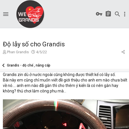
Độ lẫy số cho Grandis
T
S
Phan Grandis
4/5/22
ạ
t
o
a
Grandis - độ chế , nâng cấp
b
r
ở
t
Grandis zin dù ở nước ngoài cũng không được thiết kế có lẫy số.
i
d
Bài này em cũng chỉ muốn viết đề giới thiệu cho anh em nào chưa biết
a
về nó.... anh em nào đã gắn thì cho thêm ý kiến là có nên gắn hay
t
không? thú chơi lắm công phu mà...
e