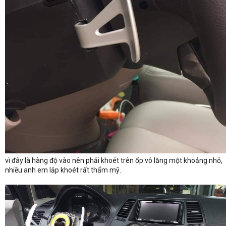
vì đây là hàng độ vào nên phải khoét trên ốp vô lăng một khoảng nhỏ,
nhiều anh em lắp khoét rất thẩm mỹ.