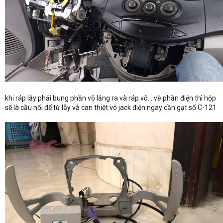
khi ráp lẫy phải bung phần vô lăng ra và ráp vô... vè phần điện thì hộp
sẽ là cầu nối để từ lẫy và can thiệt vô jack điện ngay cần gạt số C-121