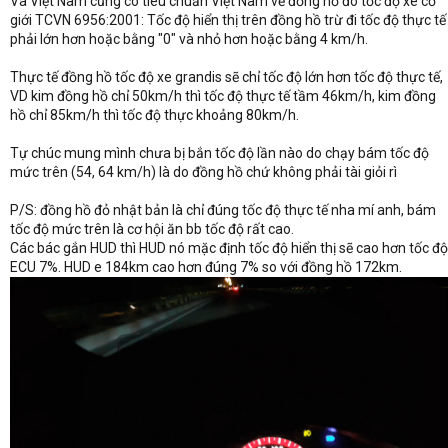
Và Việt Nam cũng có tiêu chuẩn Việt Nam về đồng hồ đo tốc độ xe cơ
giới TCVN 6956:2001: Tốc độ hiển thị trên đồng hồ trừ đi tốc độ thực tế
phải lớn hơn hoặc bằng "0" và nhỏ hơn hoặc bằng 4 km/h.
Thực tế đồng hồ tốc độ xe grandis sẽ chỉ tốc độ lớn hơn tốc độ thực tế,
VD kim đồng hồ chỉ 50km/h thì tốc độ thực tế tầm 46km/h, kim đồng
hồ chỉ 85km/h thì tốc độ thực khoảng 80km/h.
Tự chúc mung mình chưa bị bắn tốc độ lần nào do chạy bám tốc độ
mức trên (54, 64 km/h) là do đồng hồ chứ không phải tài giỏi rì
P/S: đồng hồ đỏ nhật bản là chỉ đúng tốc độ thực tế nha mí anh, bám
tốc độ mức trên là cơ hội ăn bb tốc độ rất cao.
Các bác gắn HUD thì HUD nó mặc định tốc độ hiển thị sẽ cao hơn tốc độ
ECU 7%. HUD e 184km cao hơn đúng 7% so với đồng hồ 172km.