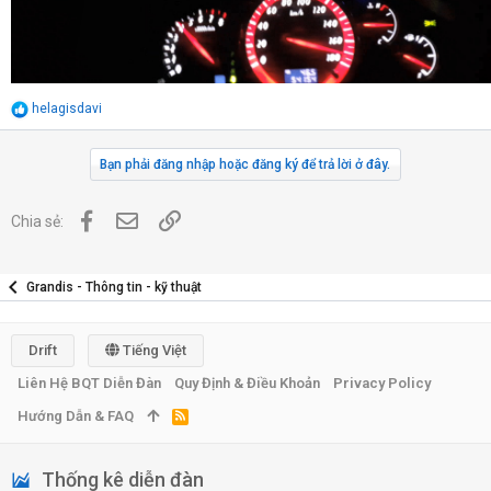
R
helagisdavi
e
a
c
Bạn phải đăng nhập hoặc đăng ký để trả lời ở đây.
t
i
o
Facebook
Địa chỉ Email
Link
Chia sẻ:
n
s
:
Grandis - Thông tin - kỹ thuật
Drift
Tiếng Việt
Liên Hệ BQT Diễn Đàn
Quy Định & Điều Khoản
Privacy Policy
Hướng Dẫn & FAQ
R
S
S
Thống kê diễn đàn