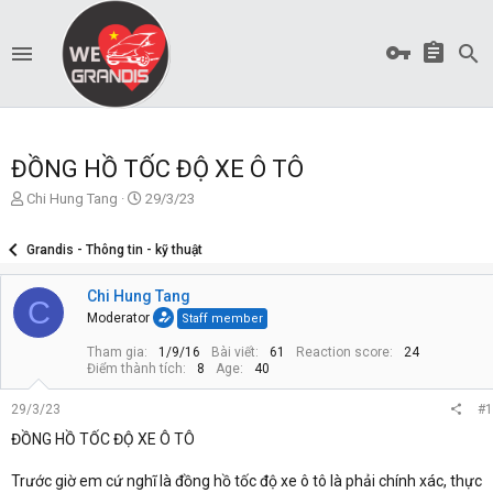
ĐỒNG HỒ TỐC ĐỘ XE Ô TÔ
T
S
Chi Hung Tang
29/3/23
ạ
t
o
a
Grandis - Thông tin - kỹ thuật
b
r
ở
t
Chi Hung Tang
i
d
C
a
Moderator
Staff member
t
Tham gia
1/9/16
Bài viết
61
Reaction score
24
e
Điểm thành tích
8
Age
40
29/3/23
#1
ĐỒNG HỒ TỐC ĐỘ XE Ô TÔ
Trước giờ em cứ nghĩ là đồng hồ tốc độ xe ô tô là phải chính xác, thực