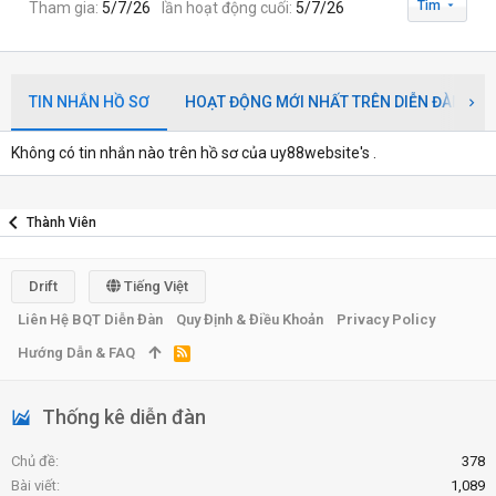
Tìm
Tham gia
5/7/26
lần hoạt động cuối
5/7/26
TIN NHẮN HỒ SƠ
HOẠT ĐỘNG MỚI NHẤT TRÊN DIỄN ĐÀN
Không có tin nhắn nào trên hồ sơ của uy88website's .
Thành Viên
Drift
Tiếng Việt
Liên Hệ BQT Diễn Đàn
Quy Định & Điều Khoản
Privacy Policy
Hướng Dẫn & FAQ
R
S
S
Thống kê diễn đàn
Chủ đề
378
Bài viết
1,089