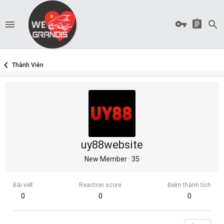
Thành Viên
uy88website
New Member
·
35
Bài viết
Reaction score
Điểm thành tích
0
0
0