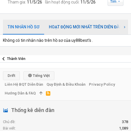
Tìm
Tham gia
11/5/26
lần hoạt động cuối
11/5/26
TIN NHẮN HỒ SƠ
HOẠT ĐỘNG MỚI NHẤT TRÊN DIỄN ĐÀN
Không có tin nhắn nào trên hồ sơ của uy88best's .
Thành Viên
Drift
Tiếng Việt
Liên Hệ BQT Diễn Đàn
Quy Định & Điều Khoản
Privacy Policy
Hướng Dẫn & FAQ
R
S
S
Thống kê diễn đàn
Chủ đề
378
Bài viết
1,089