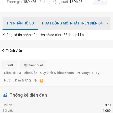
Tìm
Tham gia
15/4/26
lần hoạt động cuối
15/4/26
TIN NHẮN HỒ SƠ
HOẠT ĐỘNG MỚI NHẤT TRÊN DIỄN ĐÀN
Không có tin nhắn nào trên hồ sơ của u88cheap11's .
Thành Viên
Drift
Tiếng Việt
Liên Hệ BQT Diễn Đàn
Quy Định & Điều Khoản
Privacy Policy
Hướng Dẫn & FAQ
R
S
S
Thống kê diễn đàn
Chủ đề
378
Bài viết
1,089