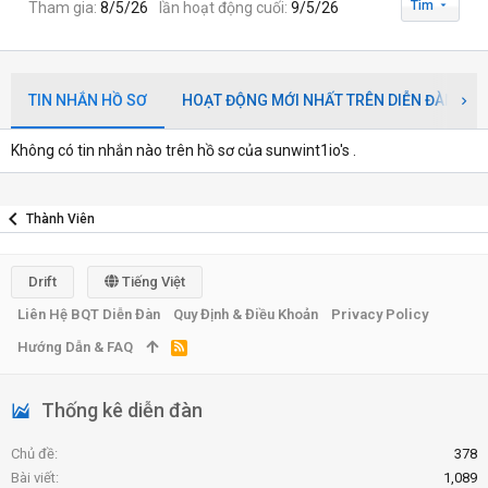
Tìm
Tham gia
8/5/26
lần hoạt động cuối
9/5/26
TIN NHẮN HỒ SƠ
HOẠT ĐỘNG MỚI NHẤT TRÊN DIỄN ĐÀN
Không có tin nhắn nào trên hồ sơ của sunwint1io's .
Thành Viên
Drift
Tiếng Việt
Liên Hệ BQT Diễn Đàn
Quy Định & Điều Khoản
Privacy Policy
Hướng Dẫn & FAQ
R
S
S
Thống kê diễn đàn
Chủ đề
378
Bài viết
1,089