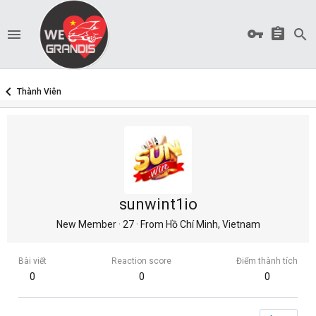
Thành Viên
sunwint1io
New Member
·
27
·
From
Hồ Chí Minh, Vietnam
Bài viết
Reaction score
Điểm thành tích
0
0
0