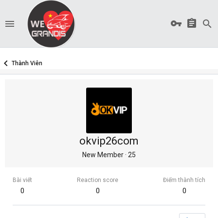
Thành Viên
okvip26com
New Member
·
25
Bài viết
Reaction score
Điểm thành tích
0
0
0