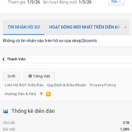
Tìm
Tham gia
1/5/26
lần hoạt động cuối
1/5/26
TIN NHẮN HỒ SƠ
HOẠT ĐỘNG MỚI NHẤT TRÊN DIỄN ĐÀN
Không có tin nhắn nào trên hồ sơ của okvip26com's .
Thành Viên
Drift
Tiếng Việt
Liên Hệ BQT Diễn Đàn
Quy Định & Điều Khoản
Privacy Policy
Hướng Dẫn & FAQ
R
S
S
Thống kê diễn đàn
Chủ đề
378
Bài viết
1,089