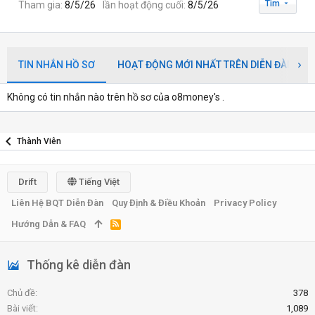
Tìm
Tham gia
8/5/26
lần hoạt động cuối
8/5/26
TIN NHẮN HỒ SƠ
HOẠT ĐỘNG MỚI NHẤT TRÊN DIỄN ĐÀN
Không có tin nhắn nào trên hồ sơ của o8money's .
Thành Viên
Drift
Tiếng Việt
Liên Hệ BQT Diễn Đàn
Quy Định & Điều Khoản
Privacy Policy
Hướng Dẫn & FAQ
R
S
S
Thống kê diễn đàn
Chủ đề
378
Bài viết
1,089