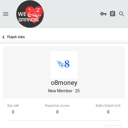
Thành Viên
o8money
New Member
·
25
Bài viết
Reaction score
Điểm thành tích
0
0
0