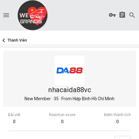
Thành Viên
nhacaida88vc
New Member
·
35
·
From
Hiệp Bình Hồ Chí Minh
Bài viết
Reaction score
Điểm thành tích
0
0
0