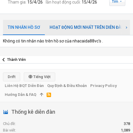
Tìm
Tham gia
15/4/26
lần hoạt động cuối
15/4/26
TIN NHẮN HỒ SƠ
HOẠT ĐỘNG MỚI NHẤT TRÊN DIỄN ĐÀN
Không có tin nhắn nào trên hồ sơ của nhacaida88vc's .
Thành Viên
Drift
Tiếng Việt
Liên Hệ BQT Diễn Đàn
Quy Định & Điều Khoản
Privacy Policy
Hướng Dẫn & FAQ
R
S
S
Thống kê diễn đàn
Chủ đề
378
Bài viết
1,089