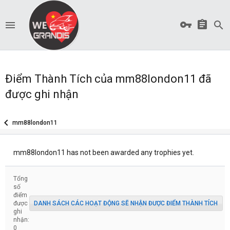
Điểm Thành Tích của mm88london11 đã
được ghi nhận
mm88london11
mm88london11 has not been awarded any trophies yet.
Tổng
số
điểm
được
DANH SÁCH CÁC HOẠT ĐỘNG SẼ NHẬN ĐƯỢC ĐIỂM THÀNH TÍCH
ghi
nhận:
0