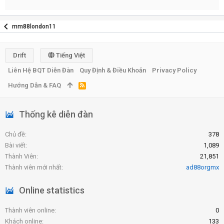
mm88london11
Drift
Tiếng Việt
Liên Hệ BQT Diễn Đàn
Quy Định & Điều Khoản
Privacy Policy
Hướng Dẫn & FAQ
R
S
S
Thống kê diễn đàn
Chủ đề
378
Bài viết
1,089
Thành Viên
21,851
Thành viên mới nhất
ad88orgmx
Online statistics
Thành viên online
0
Khách online
133