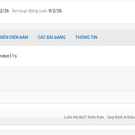
/2/26
lần hoạt động cuối
9/2/26
RÊN DIỄN ĐÀN
CÁC BÀI ĐĂNG
THÔNG TIN
ndon11's .
Liên Hệ BQT Diễn Đàn
Quy Định & Điề