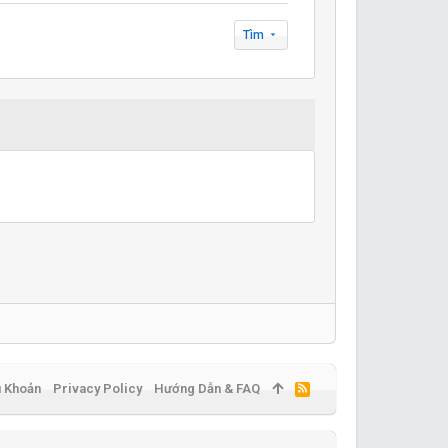
Tìm
u Khoản
Privacy Policy
Hướng Dẫn & FAQ
R
S
S