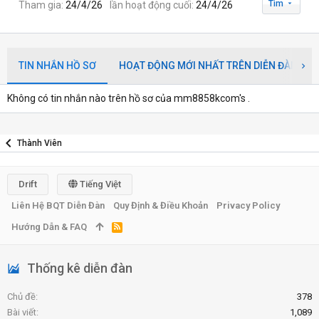
Tìm
Tham gia
24/4/26
lần hoạt động cuối
24/4/26
TIN NHẮN HỒ SƠ
HOẠT ĐỘNG MỚI NHẤT TRÊN DIỄN ĐÀN
Không có tin nhắn nào trên hồ sơ của mm8858kcom's .
Thành Viên
Drift
Tiếng Việt
Liên Hệ BQT Diễn Đàn
Quy Định & Điều Khoản
Privacy Policy
Hướng Dẫn & FAQ
R
S
S
Thống kê diễn đàn
Chủ đề
378
Bài viết
1,089