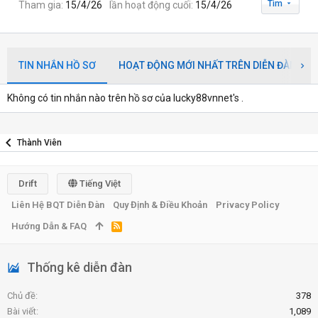
Tìm
Tham gia
15/4/26
lần hoạt động cuối
15/4/26
TIN NHẮN HỒ SƠ
HOẠT ĐỘNG MỚI NHẤT TRÊN DIỄN ĐÀN
Không có tin nhắn nào trên hồ sơ của lucky88vnnet's .
Thành Viên
Drift
Tiếng Việt
Liên Hệ BQT Diễn Đàn
Quy Định & Điều Khoản
Privacy Policy
Hướng Dẫn & FAQ
R
S
S
Thống kê diễn đàn
Chủ đề
378
Bài viết
1,089