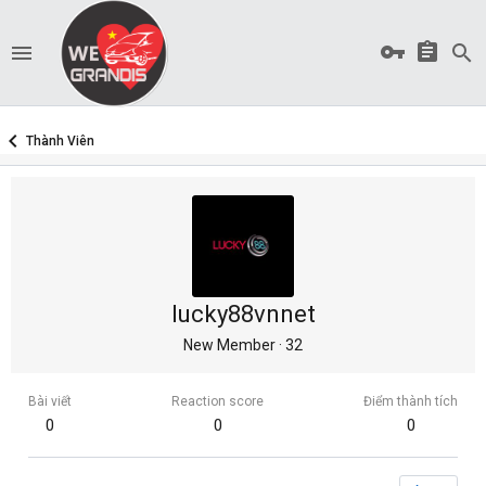
Thành Viên
lucky88vnnet
New Member
·
32
Bài viết
Reaction score
Điểm thành tích
0
0
0