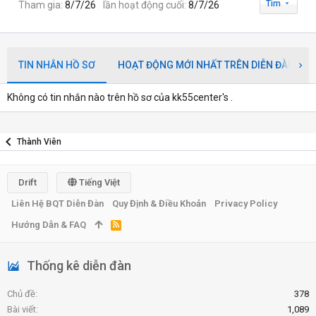
Tìm
Tham gia
8/7/26
lần hoạt động cuối
8/7/26
TIN NHẮN HỒ SƠ
HOẠT ĐỘNG MỚI NHẤT TRÊN DIỄN ĐÀN
Không có tin nhắn nào trên hồ sơ của kk55center's .
Thành Viên
Drift
Tiếng Việt
Liên Hệ BQT Diễn Đàn
Quy Định & Điều Khoản
Privacy Policy
Hướng Dẫn & FAQ
R
S
S
Thống kê diễn đàn
Chủ đề
378
Bài viết
1,089