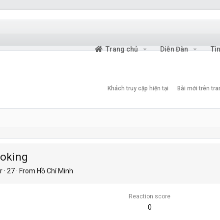
Trang chủ
Diễn Đàn
Ti
Khách truy cập hiện tại
Bài mới trên tr
oking
r
·
27
·
From
Hồ Chí Minh
Reaction score
0