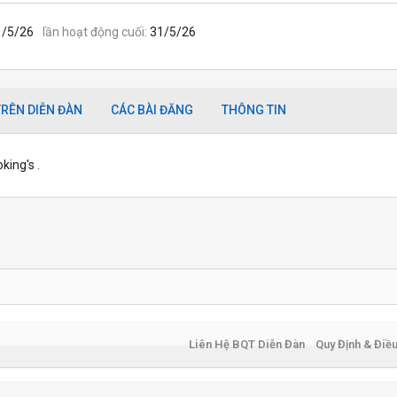
1/5/26
lần hoạt động cuối
31/5/26
RÊN DIỄN ĐÀN
CÁC BÀI ĐĂNG
THÔNG TIN
king's .
Liên Hệ BQT Diễn Đàn
Quy Định & Điề