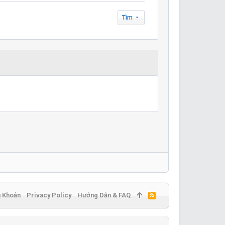
Tìm
u Khoản
Privacy Policy
Hướng Dẫn & FAQ
R
S
S