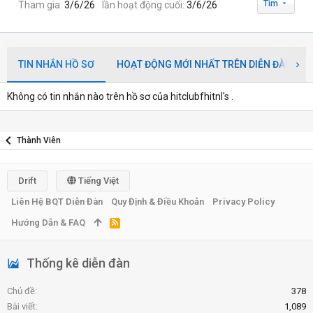
Tìm
Tham gia
3/6/26
lần hoạt động cuối
3/6/26
TIN NHẮN HỒ SƠ
HOẠT ĐỘNG MỚI NHẤT TRÊN DIỄN ĐÀN
Không có tin nhắn nào trên hồ sơ của hitclubfhitnl's .
Thành Viên
Drift
Tiếng Việt
Liên Hệ BQT Diễn Đàn
Quy Định & Điều Khoản
Privacy Policy
Hướng Dẫn & FAQ
R
S
S
Thống kê diễn đàn
Chủ đề
378
Bài viết
1,089