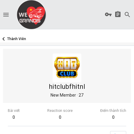
Thành Viên
hitclubfhitnl
New Member
·
27
Bài viết
Reaction score
Điểm thành tích
0
0
0