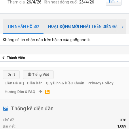
Tìm
Tham gia
26/4/26
lần hoạt động cuối
26/4/26
TIN NHẮN HỒ SƠ
HOẠT ĐỘNG MỚI NHẤT TRÊN DIỄN ĐÀN
Không có tin nhắn nào trên hồ sơ của go8gonet's .
Thành Viên
Drift
Tiếng Việt
Liên Hệ BQT Diễn Đàn
Quy Định & Điều Khoản
Privacy Policy
Hướng Dẫn & FAQ
R
S
S
Thống kê diễn đàn
Chủ đề
378
Bài viết
1,089