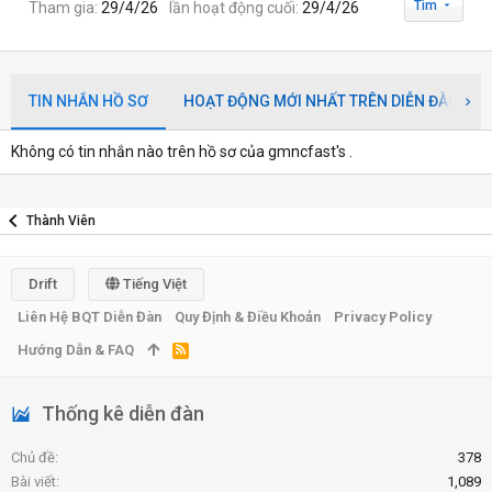
Tìm
Tham gia
29/4/26
lần hoạt động cuối
29/4/26
TIN NHẮN HỒ SƠ
HOẠT ĐỘNG MỚI NHẤT TRÊN DIỄN ĐÀN
Không có tin nhắn nào trên hồ sơ của gmncfast's .
Thành Viên
Drift
Tiếng Việt
Liên Hệ BQT Diễn Đàn
Quy Định & Điều Khoản
Privacy Policy
Hướng Dẫn & FAQ
R
S
S
Thống kê diễn đàn
Chủ đề
378
Bài viết
1,089