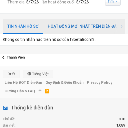
Tìm
Tham gia
8/7/26
lần hoạt động cuối
8/7/26
TIN NHẮN HỒ SƠ
HOẠT ĐỘNG MỚI NHẤT TRÊN DIỄN ĐÀN
Không có tin nhắn nào trên hồ sơ của f8beta8com's .
Thành Viên
Drift
Tiếng Việt
Liên Hệ BQT Diễn Đàn
Quy Định & Điều Khoản
Privacy Policy
Hướng Dẫn & FAQ
R
S
S
Thống kê diễn đàn
Chủ đề
378
Bài viết
1,089