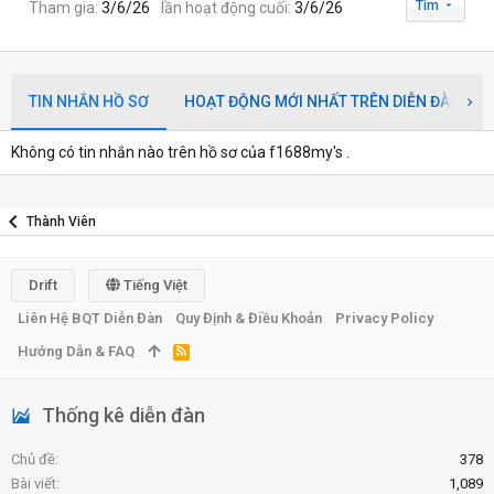
Tìm
Tham gia
3/6/26
lần hoạt động cuối
3/6/26
TIN NHẮN HỒ SƠ
HOẠT ĐỘNG MỚI NHẤT TRÊN DIỄN ĐÀN
Không có tin nhắn nào trên hồ sơ của f1688my's .
Thành Viên
Drift
Tiếng Việt
Liên Hệ BQT Diễn Đàn
Quy Định & Điều Khoản
Privacy Policy
Hướng Dẫn & FAQ
R
S
S
Thống kê diễn đàn
Chủ đề
378
Bài viết
1,089