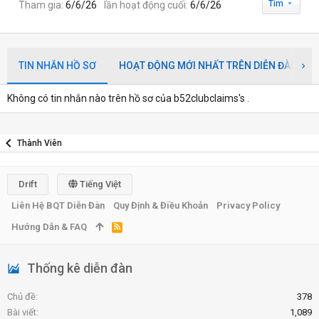
Tìm
Tham gia
6/6/26
lần hoạt động cuối
6/6/26
TIN NHẮN HỒ SƠ
HOẠT ĐỘNG MỚI NHẤT TRÊN DIỄN ĐÀN
Không có tin nhắn nào trên hồ sơ của b52clubclaims's .
Thành Viên
Drift
Tiếng Việt
Liên Hệ BQT Diễn Đàn
Quy Định & Điều Khoản
Privacy Policy
Hướng Dẫn & FAQ
R
S
S
Thống kê diễn đàn
Chủ đề
378
Bài viết
1,089