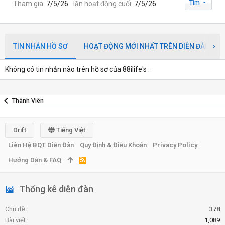
Tìm
Tham gia
7/5/26
lần hoạt động cuối
7/5/26
TIN NHẮN HỒ SƠ
HOẠT ĐỘNG MỚI NHẤT TRÊN DIỄN ĐÀN
Không có tin nhắn nào trên hồ sơ của 88ilife's .
Thành Viên
Drift
Tiếng Việt
Liên Hệ BQT Diễn Đàn
Quy Định & Điều Khoản
Privacy Policy
Hướng Dẫn & FAQ
R
S
S
Thống kê diễn đàn
Chủ đề
378
Bài viết
1,089