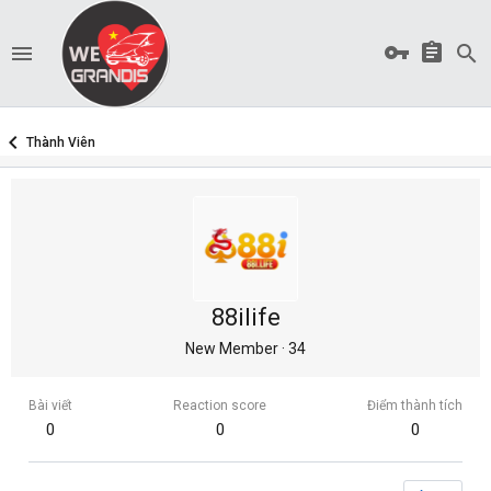
Thành Viên
88ilife
New Member
·
34
Bài viết
Reaction score
Điểm thành tích
0
0
0