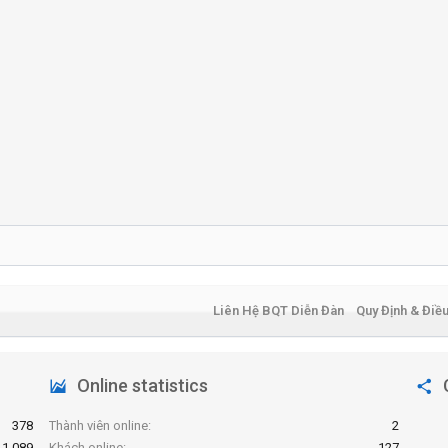
Liên Hệ BQT Diễn Đàn
Quy Định & Điề
Online statistics
378
Thành viên online
2
1,089
Khách online
127