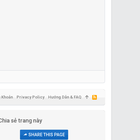
u Khoản
Privacy Policy
Hướng Dẫn & FAQ
R
S
S
Chia sẻ trang này
SHARE THIS PAGE