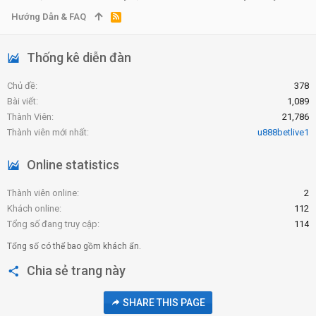
Hướng Dẫn & FAQ
R
S
S
Thống kê diễn đàn
Chủ đề
378
Bài viết
1,089
Thành Viên
21,786
Thành viên mới nhất
u888betlive1
Online statistics
Thành viên online
2
Khách online
112
Tổng số đang truy cập
114
Tổng số có thể bao gồm khách ẩn.
Chia sẻ trang này
SHARE THIS PAGE