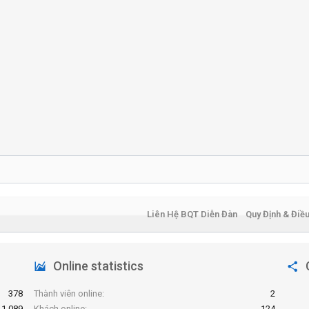
Liên Hệ BQT Diễn Đàn
Quy Định & Điề
Online statistics
378
Thành viên online
2
1,089
Khách online
124