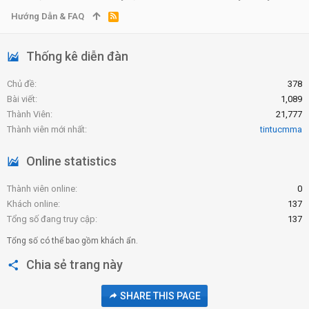
Hướng Dẫn & FAQ
R
S
S
Thống kê diễn đàn
Chủ đề
378
Bài viết
1,089
Thành Viên
21,777
Thành viên mới nhất
tintucmma
Online statistics
Thành viên online
0
Khách online
137
Tổng số đang truy cập
137
Tổng số có thể bao gồm khách ẩn.
Chia sẻ trang này
SHARE THIS PAGE