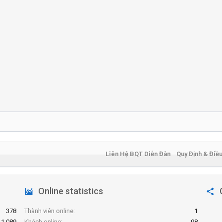
Liên Hệ BQT Diễn Đàn
Quy Định & Điề
Online statistics
378
Thành viên online
1
1,089
Khách online
98