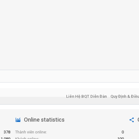
Liên Hệ BQT Diễn Đàn
Quy Định & Điề
Online statistics
378
Thành viên online
0
1,089
Khách online
100