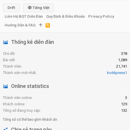
Drift
Tiếng Việt
Liên Hệ BQT Diễn Đàn
Quy Định & Điều Khoản
Privacy Policy
Hướng Dẫn & FAQ
R
S
S
Thống kê diễn đàn
Chủ đề
378
Bài viết
1,089
Thành Viên
21,741
Thành viên mới nhất
ko66press1
Online statistics
Thành viên online
3
Khách online
129
Tổng số đang truy cập
132
Tổng số có thể bao gồm khách ẩn.
Chia sẻ trang này