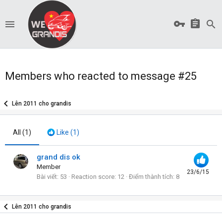
Members who reacted to message #25
Lên 2011 cho grandis
All
(1)
Like
(1)
grand dis ok
Member
23/6/15
Bài viết
53
Reaction score
12
Điểm thành tích
8
Lên 2011 cho grandis