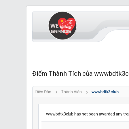
Điểm Thành Tích của wwwbdtk3cl
Diễn Đàn
Thành Viên
wwwbdtk3club
wwwbdtk3club has not been awarded any trop