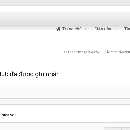
Trang chủ
Diễn Đàn
Ti
Khách truy cập hiện tại
Bài mới trên tr
ub đã được ghi nhận
hies yet.