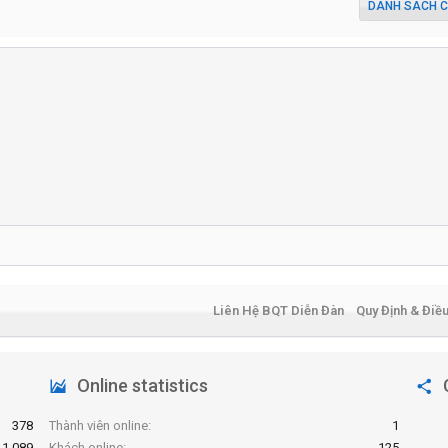
DANH SÁCH C
Liên Hệ BQT Diễn Đàn
Quy Định & Điề
Online statistics
378
Thành viên online
1
1,089
Khách online
125