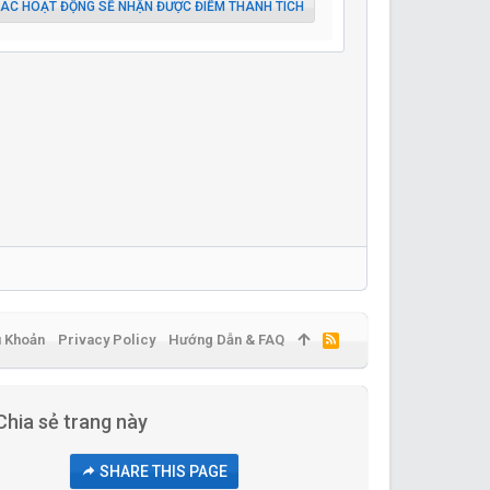
ÁC HOẠT ĐỘNG SẼ NHẬN ĐƯỢC ĐIỂM THÀNH TÍCH
u Khoản
Privacy Policy
Hướng Dẫn & FAQ
R
S
S
Chia sẻ trang này
SHARE THIS PAGE