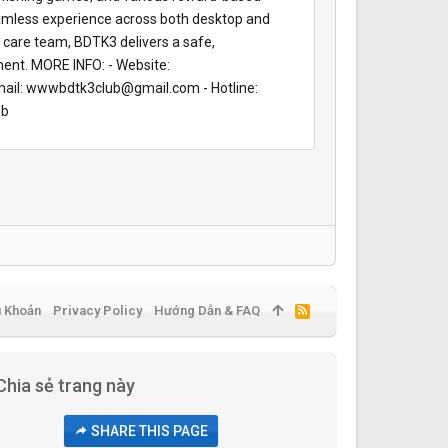
seamless experience across both desktop and
 care team, BDTK3 delivers a safe,
ment. MORE INFO: - Website:
Email: wwwbdtk3club@gmail.com - Hotline:
ub
u Khoản
Privacy Policy
Hướng Dẫn & FAQ
R
S
S
Chia sẻ trang này
SHARE THIS PAGE