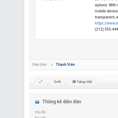
options. With
mobile device
transparent, 
https://www.b
(212) 555-44
Diễn Đàn
Thành Viên
Drift
Tiếng Việt
Thống kê diễn đàn
Chủ đề
Bài viết