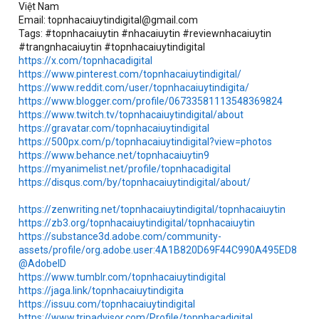
Việt Nam
Email: topnhacaiuytindigital@gmail.com
Tags: #topnhacaiuytin #nhacaiuytin #reviewnhacaiuytin
#trangnhacaiuytin #topnhacaiuytindigital
https://x.com/topnhacadigital
https://www.pinterest.com/topnhacaiuytindigital/
https://www.reddit.com/user/topnhacaiuytindigita/
https://www.blogger.com/profile/06733581113548369824
https://www.twitch.tv/topnhacaiuytindigital/about
https://gravatar.com/topnhacaiuytindigital
https://500px.com/p/topnhacaiuytindigital?view=photos
https://www.behance.net/topnhacaiuytin9
https://myanimelist.net/profile/topnhacadigital
https://disqus.com/by/topnhacaiuytindigital/about/
https://zenwriting.net/topnhacaiuytindigital/topnhacaiuytin
https://zb3.org/topnhacaiuytindigital/topnhacaiuytin
https://substance3d.adobe.com/community-
assets/profile/org.adobe.user:4A1B820D69F44C990A495ED8
@AdobeID
https://www.tumblr.com/topnhacaiuytindigital
https://jaga.link/topnhacaiuytindigita
https://issuu.com/topnhacaiuytindigital
https://www.tripadvisor.com/Profile/topnhacadigital