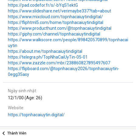
https://pad.codefor.fr/s/-bYqS1ektG
https://www.slideshare.net/verimaybe337?tab=about
https://www.mixcloud.com/topnhacaiuytindigital/
https://fliphtml5.com/home/topnhacaiuytindigital
https://www.producthunt.com/@topnhacaiuytindigital
https://giphy.com/channel/topnhacaiuytindigital
https://www.walkscore.com/people/898420570899/topnhacai
uytin
https://about.me/topnhacaiuytindigital
https://telegra.ph/TopNhaCaiUyTin-05-01
https://www.zazzle.com/mbr/238860827895497607
https://flipboard.com/@topnhacaiuy2026/topnhacaiuytin-
0egg35asy
Ngày sinh nhật
12/1/00 (Age: 26)
Website
https://topnhacaiuytin.digital/
Thành Viên