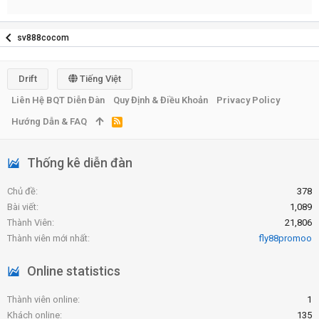
sv888cocom
Drift
Tiếng Việt
Liên Hệ BQT Diễn Đàn
Quy Định & Điều Khoản
Privacy Policy
Hướng Dẫn & FAQ
R
S
S
Thống kê diễn đàn
Chủ đề
378
Bài viết
1,089
Thành Viên
21,806
Thành viên mới nhất
fly88promoo
Online statistics
Thành viên online
1
Khách online
135