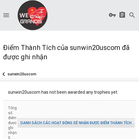
Điểm Thành Tích của sunwin20uscom đã
được ghi nhận
sunwin20uscom
sunwin20uscom has not been awarded any trophies yet.
Tổng
số
điểm
được
DANH SÁCH CÁC HOẠT ĐỘNG SẼ NHẬN ĐƯỢC ĐIỂM THÀNH TÍCH
ghi
nhận:
0