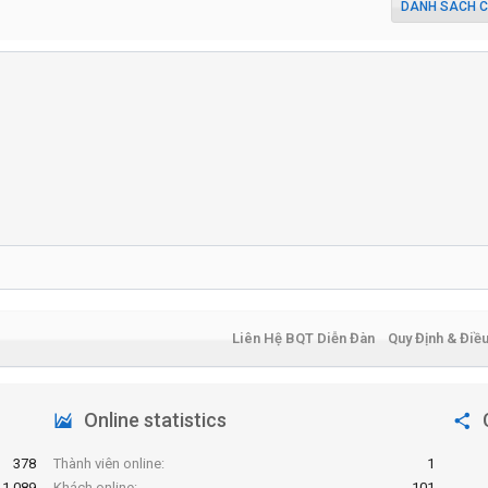
DANH SÁCH C
Liên Hệ BQT Diễn Đàn
Quy Định & Điề
Online statistics
378
Thành viên online
1
1,089
Khách online
101