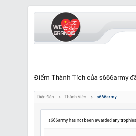
Điểm Thành Tích của s666army đ
Diễn Đàn
Thành Viên
s666army
s666army has not been awarded any trophies