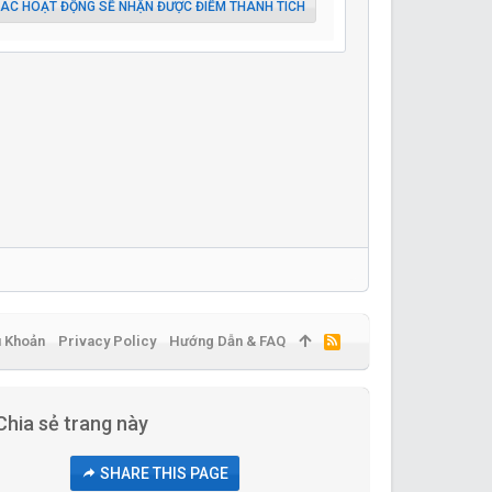
ÁC HOẠT ĐỘNG SẼ NHẬN ĐƯỢC ĐIỂM THÀNH TÍCH
u Khoản
Privacy Policy
Hướng Dẫn & FAQ
R
S
S
Chia sẻ trang này
SHARE THIS PAGE