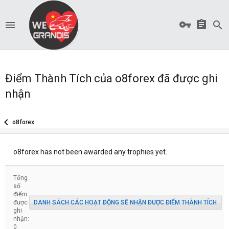
Điểm Thành Tích của o8forex đã được ghi
nhận
o8forex
o8forex has not been awarded any trophies yet.
Tổng
số
điểm
được
DANH SÁCH CÁC HOẠT ĐỘNG SẼ NHẬN ĐƯỢC ĐIỂM THÀNH TÍCH
ghi
nhận:
0